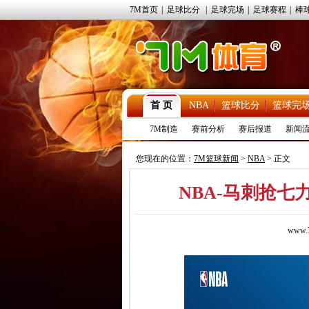
7M首页
|
足球比分
|
足球完场
|
足球赛程
|
棒
首 页
NBA
篮球比分
篮球完
7M制造
赛前分析
赛后报道
新闻
您现在的位置：
7M篮球新闻
>
NBA
> 正文
NBA-马刺抢七
www.7