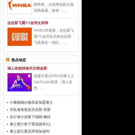
開爭奪，火焰將坐鎮主場
迎戰暴風，後者 ……
达拉斯飞翼VS金州女武神
WNBA常规赛：达拉斯飞
翼VS金州女武神达拉斯
飞翼最近一场比 ……
热点动态
湖人依然持续关注维金斯
据露天看台NBA内幕人士
JakeFischer报道，湖人依
然 ……
小佩顿梅尔顿承诺加盟勇士
开拓者将签亚历克斯-里斯
步行者计划签下德朗-赖特
勇士预计签下霍福德等4人
勇士国王重启库明加谈判