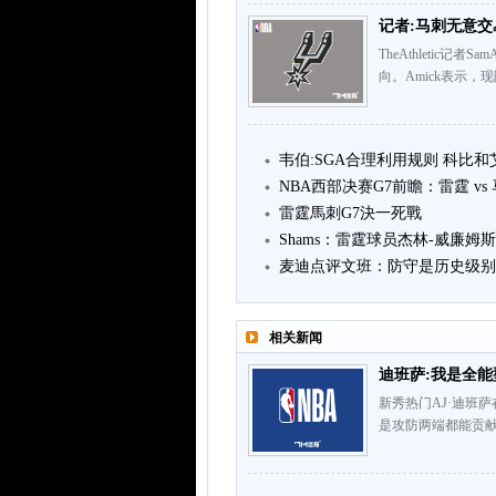
记者:马刺无意交
TheAthletic
向。Amick表示
韦伯:SGA合理利用规则 科比和
NBA西部决赛G7前瞻：雷霆 vs
雷霆馬刺G7決一死戰
Shams：雷霆球员杰林-威廉姆
麦迪点评文班：防守是历史级别
相关新闻
迪班萨:我是全能
新秀热门AJ·迪班萨
是攻防两端都能贡献