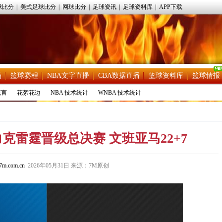
球比分
|
美式足球比分
|
网球比分
|
足球资讯
|
足球资料库
|
APP下载
场
篮球赛程
NBA文字直播
CBA数据直播
篮球资料库
篮球情报
流言
花絮花边
NBA 技术统计
WNBA 技术统计
力克雷霆晋级总决赛 文班亚马22+7
m.com.cn
2026年05月31日 来源：7M原创