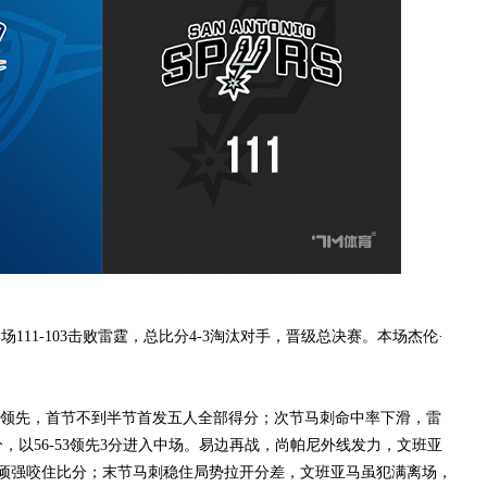
11-103击败雷霆，总比分4-3淘汰对手，晋级总决赛。本场杰伦·
先，首节不到半节首发五人全部得分；次节马刺命中率下滑，雷
，以56-53领先3分进入中场。易边再战，尚帕尼外线发力，文班亚
霆顽强咬住比分；末节马刺稳住局势拉开分差，文班亚马虽犯满离场，