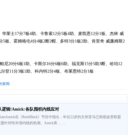
莱士17分7板4助、卡鲁索12分5板4助、麦凯恩12分1板、杰林·威
分5板、霍姆格伦4分4板2断2帽、多特3分1板2助、肯里奇·威廉姆斯2
20分6板1助、卡斯尔16分6板6助、福克斯15分5助3断、哈珀12
凯尔登11分3板1助、科内特2分4板、布莱恩特2分1板
"的新闻
逻辑!Amick:各队囤积内线应对
深记者SamAmick在《RunItBack》节目中指出，年仅22岁的文班亚马已彻底改变联盟
盟针对性补强内线的热潮。Amick表 ……