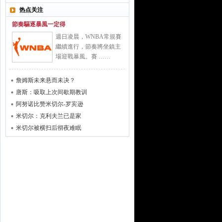
热点关注
節奏驅逐暴風一定得
週日凌晨，WNBA常規賽
繼續進行，節奏將坐鎮主
場迎戰暴風。賽 ……
詹姆斯未来悬而未决？
唐斯：吸取上次间歇期教训
阿努诺比赞米切尔-罗宾逊
米切尔：克利夫兰已是家
米切尔被横扫后彻夜难眠