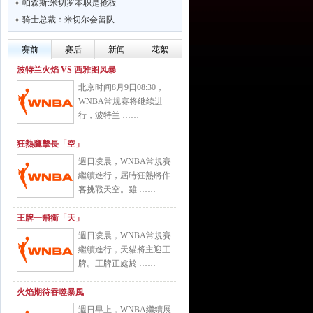
帕森斯:米切罗本职是抢板
骑士总裁：米切尔会留队
赛前
赛后
新闻
花絮
波特兰火焰 VS 西雅图风暴
北京时间8月9日08:30，
WNBA常规赛将继续进
行，波特兰 ……
狂熱鷹擊長「空」
週日凌晨，WNBA常規賽
繼續進行，屆時狂熱將作
客挑戰天空。雖 ……
王牌一飛衝「天」
週日凌晨，WNBA常規賽
繼續進行，天貓將主迎王
牌。王牌正處於 ……
火焰期待吞噬暴風
週日早上，WNBA繼續展