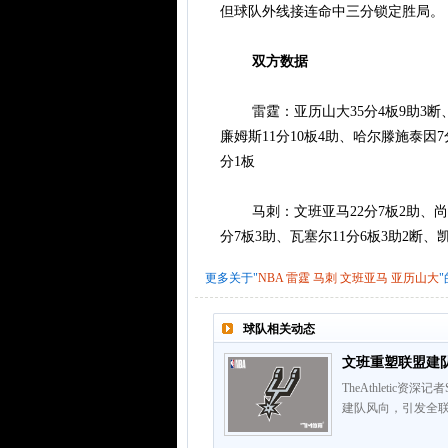
但球队外线接连命中三分锁定胜局。
双方数据
雷霆：亚历山大35分4板9助3断、华
廉姆斯11分10板4助、哈尔滕施泰因7
分1板
马刺：文班亚马22分7板2助、尚帕尼
分7板3助、瓦塞尔11分6板3助2断、
更多关于"
NBA
雷霆
马刺
文班亚马
亚历山大
球队相关动态
文班重塑联盟建队
TheAthletic资
建队风向，引发全联