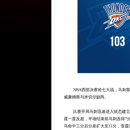
NBA西部决赛抢七大战，马刺客场1
威廉姆斯与米切尔缺阵。
比赛开局马刺迅速进入状态建立领
霆一度反超，半场结束前马刺连得7分
马命中三分后分差扩大至11分，雷