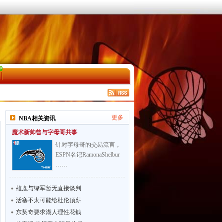
更多
NBA相关资讯
魔术新帅曾与字母哥共事
针对字母哥的交易流言，
ESPN名记RamonaShelbur
……
雄鹿与绿军暂无直接谈判
活塞不太可能给杜伦顶薪
东契奇要求湖人理性花钱