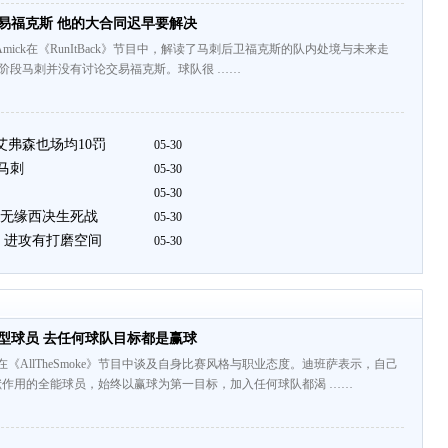
易福克斯 他的大合同迟早要解决
记者SamAmick在《RunItBack》节目中，解读了马刺后卫福克斯的队内处境与未来走
，现阶段马刺并没有讨论交易福克斯。球队很 ……
艾弗森也场均10罚
05-30
 马刺
05-30
05-30
斯无缘西决生死战
05-30
 进攻有打磨空间
05-30
型球员 去任何球队目标都是赢球
在《AllTheSmoke》节目中谈及自身比赛风格与职业态度。迪班萨表示，自己
作用的全能球员，始终以赢球为第一目标，加入任何球队都渴 ……