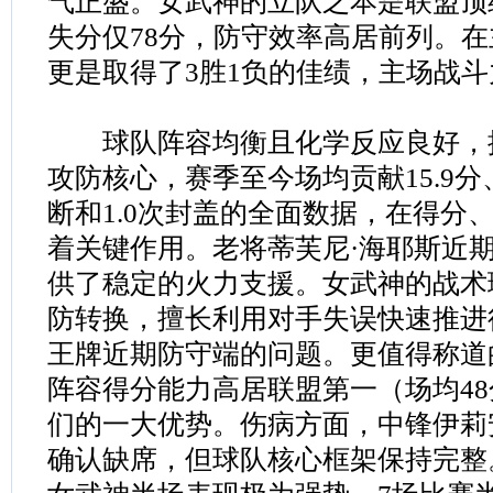
气正盛。女武神的立队之本是联盟顶
失分仅78分，防守效率高居前列。
更是取得了3胜1负的佳绩，主场战
球队阵容均衡且化学反应良好，控
攻防核心，赛季至今场均贡献15.9分、
断和1.0次封盖的全面数据，在得分
着关键作用。老将蒂芙尼·海耶斯近
供了稳定的火力支援。女武神的战术
防转换，擅长利用对手失误快速推进
王牌近期防守端的问题。更值得称道
阵容得分能力高居联盟第一（场均4
们的一大优势。伤病方面，中锋伊莉
确认缺席，但球队核心框架保持完整