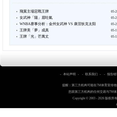
飛翼主場惡戰王牌
05-2
女武神「陽」眉吐氣
05-2
WNBA赛事分析：金州女武神 VS 康涅狄克太阳
05-2
王牌美「夢」成真
05-1
王牌「光」芒萬丈
05-1
-
本站声明
- -
联系我们
- -
报告错
提醒：第三方机构可能在7M体育宣传
您跟第三方机构的任何交易与7M
Copyright © 2003 -
2026 版权所有 w