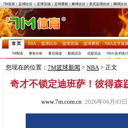
7M首页
|
足球比分
|
足球完场
|
足球赛程
|
棒球比分
|
美式足球比分
|
网球比分
首 页
NBA
篮球比分
篮球完场
篮球赛程
NBA文字直
7M制造
赛前分析
赛后报道
新闻流言
花絮花边
NBA 技术统
您现在的位置：
7M篮球新闻
>
NBA
> 正文
奇才不锁定迪班萨！彼得森
www.7m.com.cn
2026年06月03