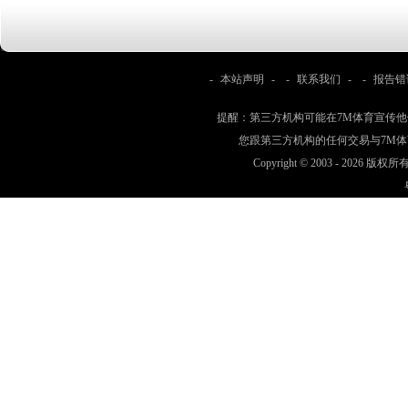
-
本站声明
- -
联系我们
- -
报告错
提醒：第三方机构可能在7M体育宣传
您跟第三方机构的任何交易与7M
Copyright © 2003 -
2026 版权所有 w