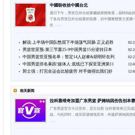
中國盼收拾中國台北
週日下午，男世亞外分組賽繼續展開角逐，屆時B組
了各自男世亞外分組賽的首勝，但中國整體實力更勝
仗 ……
解说:上半场中国队憋屈下半场荡气回肠 正义必胜
02-2
男篮世亚预-第三节轰25-9中国男篮15分逆转日本
02-2
中国男篮世亚预名单：暂定14人赵睿&胡明轩在列
02-2
中国男篮排名暴跌!媒体人:底线已下探至亚洲第11
12-0
郭士强：打完全运会比较疲劳 对手做得比我们好
12-0
相关新闻
拉科塞维奇加盟广东男篮 萨姆纳因伤告别本
广东男篮官方今日宣布，尼古拉斯·拉科塞维奇已完成
战。与此同时，俱乐部遗憾地宣布，外援萨姆纳因伤
……