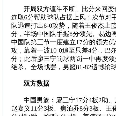
开局双方缠斗不断、比分来回变
连取6分帮助球队占据上风；次节对
队迅速打出6-0攻势，随着王俊杰上
分，半场中国队手握8分领先。易边
中国队第三节一度建立17分的领先优
攻，靠着一波10-0追至只差4分，
分；此后廖三宁罚球两罚一中再度领
绝杀。全场战罢，男篮81-82遗憾输
双方数据
中国男篮：廖三宁17分4板2助、庞
赵嘉义11分3板、焦泊乔8分3板、王