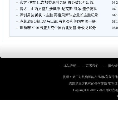
官方-伊布-巴吉加盟深圳男篮 将身披16号出战
04-2
官方：山西男篮注册戴申-尼克斯 凯尔-盖伊离队
04-1
深圳男篮斩获12连胜 再度刷新队史最长连胜纪录
04-1
克莱:想代表巴哈马出战 有机会和美国男篮一拼
03-1
世预赛-中国男篮力克中国台北男篮 朱俊龙19分
03-0
-
本站声明
- -
联系我们
- -
报告错
提醒：第三方机构可能在7M体育宣传
您跟第三方机构的任何交易与7M
Copyright © 2003 -
2026 版权所有 w