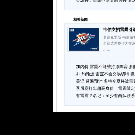
香波特：雷霆不该交易切特 若2
相关新闻
韦伯支招雷霆引进
名宿克里斯·韦伯
全部选秀签作为交
……
加内特:雷霆不能维持原阵容 
乔·约翰逊:雷霆不会交易切特 
美记:普遍预计 多特今夏将被
季后赛打出超高身价！雷霆敲定
有雷霆？名记：至少有两队联系