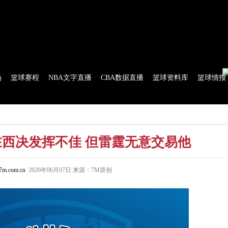
球比分
|
美式足球比分
|
网球比分
|
足球资讯
|
足球资料库
|
APP下载
场
篮球赛程
NBA文字直播
CBA数据直播
篮球资料库
篮球情报
流言
花絮花边
NBA 技术统计
WNBA 技术统计
在西决发挥不佳 但雷霆无意交易他
m.com.cn
2026年06月07日 来源：7M原创