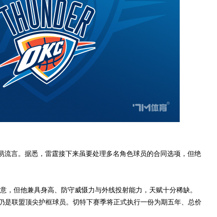
特的交易流言。据悉，雷霆接下来虽要处理多名角色球员的合同选项，但绝
，但他兼具身高、防守威慑力与外线投射能力，天赋十分稀缺。
，仍是联盟顶尖护框球员。切特下赛季将正式执行一份为期五年、总价