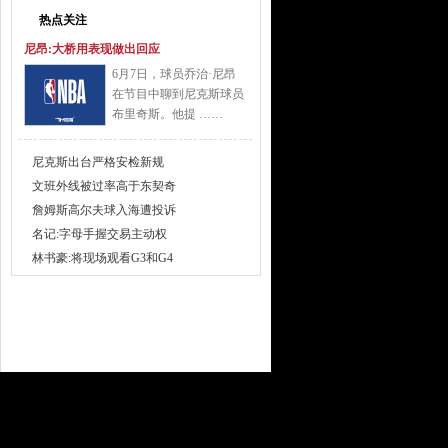
热点关注
尼昂:大桥用表现做出回应
6月7日，球员乔治·尼昂
在节目中聊到尼克斯球员
布里奇斯。他提 ……
尼克斯出台严格安检新规
文班外线被过率高于东契奇
詹姆斯高尔夫球入海遭投诉
名记:字母手握交易主动权
林书豪:将现场观看G3和G4