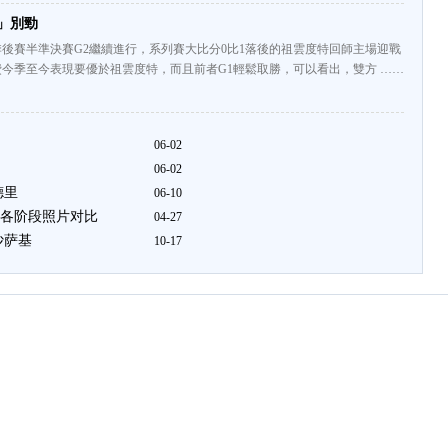
」別勁
後賽半準決賽G2繼續進行，系列賽大比分0比1落後的祖雲度特回師主場迎戰
今季至今表現要優於祖雲度特，而且前者G1輕鬆取勝，可以看出，雙方 ……
06-02
06-02
德里
06-10
年各阶段照片对比
04-27
沙萨基
10-17