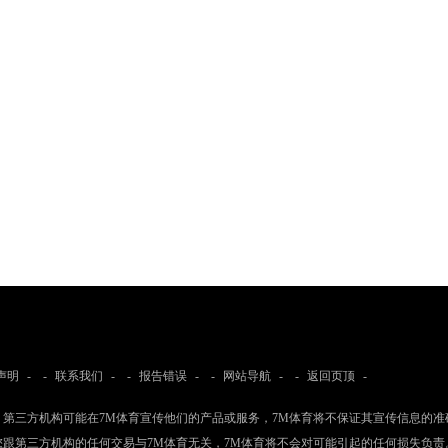
声明
- -
联系我们
- -
报告错误
- -
网站导航
- -
返回页顶
-
：第三方机构可能在7M体育宣传他们的产品或服务，7M体育将不保证其宣传信息的准
您跟第三方机构的任何交易与7M体育无关，7M体育将不会对可能引起的任何损失负责