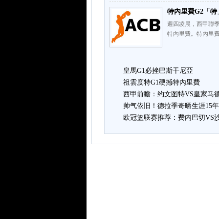
特內里費G2「特
週四凌晨，西甲聯季
特內里費。特內里費
皇馬G1必挫巴斯干尼亞
祖雲度特G1硬撼特內里費
西甲前瞻：约文图特VS皇家马
帅气依旧！德拉季奇晒生涯15
欧冠篮联赛推荐：费内巴切VS