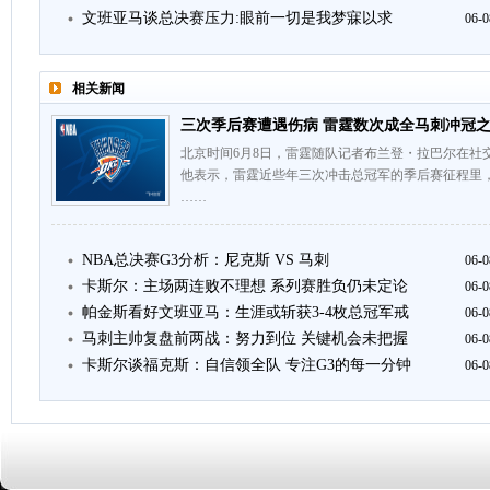
文班亚马谈总决赛压力:眼前一切是我梦寐以求
06-0
相关新闻
三次季后赛遭遇伤病 雷霆数次成全马刺冲冠
北京时间6月8日，雷霆随队记者布兰登・拉巴尔在社
他表示，雷霆近些年三次冲击总冠军的季后赛征程里
……
NBA总决赛G3分析：尼克斯 VS 马刺
06-0
卡斯尔：主场两连败不理想 系列赛胜负仍未定论
06-0
帕金斯看好文班亚马：生涯或斩获3-4枚总冠军戒
06-0
马刺主帅复盘前两战：努力到位 关键机会未把握
06-0
卡斯尔谈福克斯：自信领全队 专注G3的每一分钟
06-0