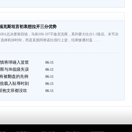
 福克斯坦言初衷想拉开三分优势
NBA总决赛第四场，马刺106-107不敌尼克斯，系列赛大比分1-3落后。末节决
选择耗掉时间，而是直面阿努诺比强行上篮，结果惨遭封盖 ……
慎将球碰入篮筐
06-11
斯与JR低级失误
06-11
队有被翻盘的先例
06-11
批载入耻辱时刻
06-11
唐斯抱文班都没吹
06-11