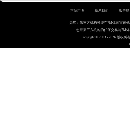
-
本站声明
- -
联系我们
- -
报告错
提醒：第三方机构可能在7M体育宣传
您跟第三方机构的任何交易与7M
Copyright © 2003 -
2026 版权所有 w