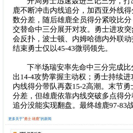
开局勇士迅速轰进三记三分，打出9
鹿不断冲击内线追分，加西亚外线得
数分差，随后雄鹿全员得分紧咬比分
交替命中三分展开对攻。勇士进攻突
会反扑，波士顿、内姆哈德内外联动打
结束勇士仅以45-43微弱领先。
下半场瑞安率先命中三分完成比
出14-4攻势掌握主动权；勇士持续
内线得分带队再轰15-2高潮。末节
分差，但雄鹿依靠内线突破多点得分
追分没能实现翻盘。最终雄鹿97-83
更多关于"
勇士
雄鹿
"的新闻