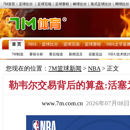
7M首页
|
足球比分
|
足球完场
|
足球赛程
|
棒球比分
|
美式足球比分
|
网球比分
首 页
NBA
篮球比分
篮球完场
篮球赛程
NBA文字直
7M制造
赛前分析
赛后报道
新闻流言
花絮花边
NBA 技术统
您现在的位置：
7M篮球新闻
>
NBA
> 正文
勒韦尔交易背后的算盘:活塞
www.7m.com.cn
2026年07月08