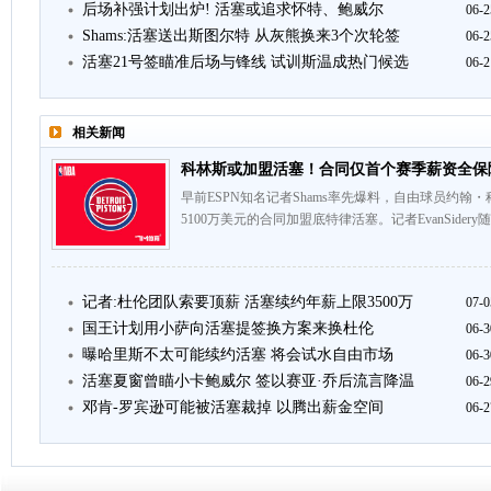
后场补强计划出炉! 活塞或追求怀特、鲍威尔
06-2
Shams:活塞送出斯图尔特 从灰熊换来3个次轮签
06-2
活塞21号签瞄准后场与锋线 试训斯温成热门候选
06-2
相关新闻
科林斯或加盟活塞！合同仅首个赛季薪资全保
早前ESPN知名记者Shams率先爆料，自由球员约
5100万美元的合同加盟底特律活塞。记者EvanSider
记者:杜伦团队索要顶薪 活塞续约年薪上限3500万
07-0
国王计划用小萨向活塞提签换方案来换杜伦
06-3
曝哈里斯不太可能续约活塞 将会试水自由市场
06-3
活塞夏窗曾瞄小卡鲍威尔 签以赛亚·乔后流言降温
06-2
邓肯-罗宾逊可能被活塞裁掉 以腾出薪金空间
06-2