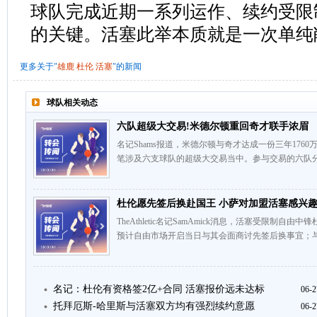
球队完成近期一系列运作、续约受限
的关键。活塞此举本质就是一次单纯
更多关于"
雄鹿
杜伦
活塞
"的新闻
球队相关动态
六队超级大交易!米德尔顿重回奇才联手浓眉
名记Shams报道，米德尔顿与奇才达成一份三年176
笔涉及六支球队的超级大交易当中。参与交易的六队分
杜伦愿先签后换赴国王 小萨对加盟活塞感兴
TheAthletic名记SamAmick消息，活塞受限制
预计自由市场开启当日与其会面商讨先签后换事宜；与
名记：杜伦有资格签2亿+合同 活塞报价远未达标
06-2
托拜厄斯-哈里斯与活塞双方均有强烈续约意愿
06-2