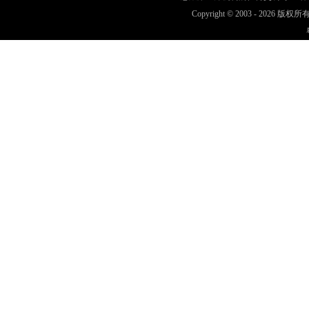
Copyright © 2003 -
2026 版权所有 w