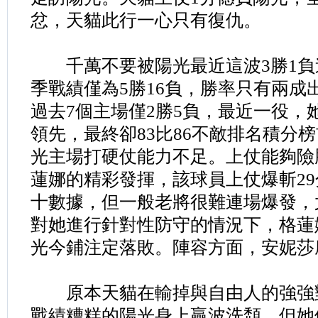
忿，天貓此行一心只有復仇。
千萬不要被陽光最近這波3勝1負
季戰績僅為5勝16負，勝率只有兩成
過去7個主場僅2勝5負，最近一役，她
領先，最終卻83比86不敵排名積分
光主場打硬仗能力不足。上仗能夠險
蓮娜的精彩發揮，該球員上仗爆斬29
十數據，但一般老將很難連場爆發，
對她進行針對性防守的情況下，格蓮
光今鋪注定落敗。陣容方面，安妮莎
原本天貓在輸掉與自由人的強強
戰績糟糕的陽光身上贏波洗頹，但她