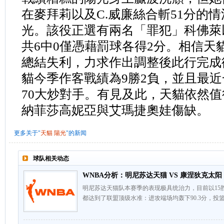
在麥拜莉以及C.威廉絲合斬51分的
光。該役正選有兩名「罪犯」科佛萊
共6中0僅憑藉罰球各得2分。相信天
總結失利，力求作出調整後此行完成
貓今季作客戰績為9勝2負，並且最近
70大炒對手。有見及此，天貓依然
納菲莎高妮亞與艾瑪捷奧娃傷缺。
更多关于"
天貓
陽光
"的新闻
球队相关动态
WNBA分析：明尼苏达天猫 VS 康涅狄克太阳
明尼苏达天猫队本赛季的表现极具统治力，目前以15
都达到了联盟顶级水准：进攻端场均轰下90.3分，投