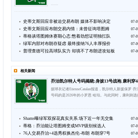
……
史蒂文斯回应非被迫交易布朗 媒体不影响决定
07-0
史蒂文斯回应布朗交易内情：未曾征询塔图姆
07-0
蒂格谈塔图姆休赛期心态:憋着劲想证明独扛队
07-0
绿军内部对布朗存疑虑 最终接纳76人丰厚报价
07-0
普理查德可拉高球队实力 却填不了布朗进攻短板
07-0
相关新闻
乔治凯尔特人号码揭晓:身披13号战袍 康利穿4
据球衣记者EtienneCatalan报道，凯尔特人新援保
号码的是2026年的小罗恩·哈珀。与此同时，康利则选
Shams曝绿军双探花真实关系:场下近一年无交集
07-0
蒂格：乔治能让塔图姆变成MVP级别候选人
07-0
76人交易乔治+4选秀权换杰伦-布朗 布朗穿7号
07-0