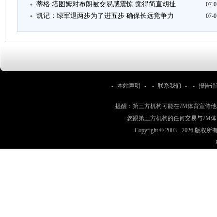
蒂格:塔图姆对布朗被交易感震惊 觉得简直胡扯
07-0
凯记：绿军退两步为了进五步 确保长远竞争力
07-0
-
本站声明
- -
联系我们
- -
报告错
提醒：第三方机构可能在7M体育宣传
您跟第三方机构的任何交易与7M
Copyright © 2003 -
2026 版权所有 w