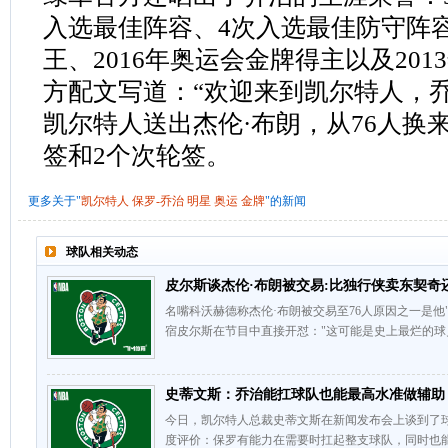
入选最佳阵容、4次入选最佳防守阵容、
王、2016年奥运会金牌得主以及20
方配文写道：“欢迎来到凯尔特人，
凯尔特人送出杰伦·布朗，从76人换来
签和2个次轮签。
更多关于"
凯尔特人
保罗-乔治
明星
奥运
金牌
"的新闻
球队相关动态
皮尔斯谈杰伦·布朗被交易:比独行侠卖东契奇
名嘴科沃赫德称杰伦·布朗被交易至76人原因之一是他
宿皮尔斯在节目中直接开怼："这可能是史上最烂的球
史蒂文斯：乔治能扛球队也能最高水准做辅助
今日，凯尔特人总裁史蒂文斯在新闻发布会上谈到了
度评价：保罗有能力在需要时扛起整支球队，同时也