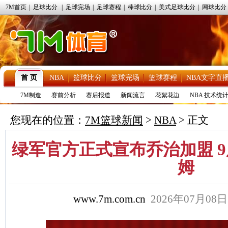
7M首页
|
足球比分
|
足球完场
|
足球赛程
|
棒球比分
|
美式足球比分
|
网球比分
首 页
NBA
篮球比分
篮球完场
篮球赛程
NBA文字直
7M制造
赛前分析
赛后报道
新闻流言
花絮花边
NBA 技术统
您现在的位置：
7M篮球新闻
>
NBA
> 正文
绿军官方正式宣布乔治加盟 
姆
www.7m.com.cn
2026年07月08