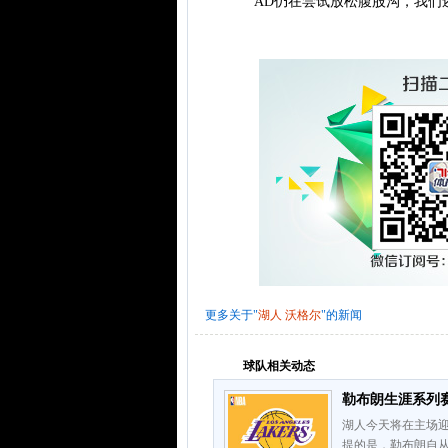
“AD仍在尝试放松腹股沟，我们还
更多关于"
湖人
沃格尔
"的新闻
球队相关动态
勒布朗生涯系列赛2
湖人今天将在主场迎
提的是，勒布朗自从