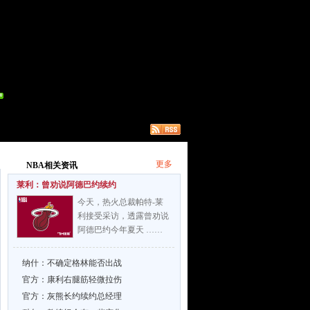
更多
NBA相关资讯
莱利：曾劝说阿德巴约续约
今天，热火总裁帕特-莱
利接受采访，透露曾劝说
阿德巴约今年夏天 ……
纳什：不确定格林能否出战
官方：康利右腿筋轻微拉伤
官方：灰熊长约续约总经理