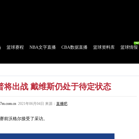
球比分
|
美式足球比分
|
网球比分
|
足球资讯
|
足球资料库
|
APP下载
场
篮球赛程
NBA文字直播
CBA数据直播
篮球资料库
篮球情报
流言
花絮花边
NBA 技术统计
WNBA 技术统计
普将出战 戴维斯仍处于待定状态
7m.com.cn
2021年06月04日 来源：
直播吧
赛前沃格尔接受了采访。