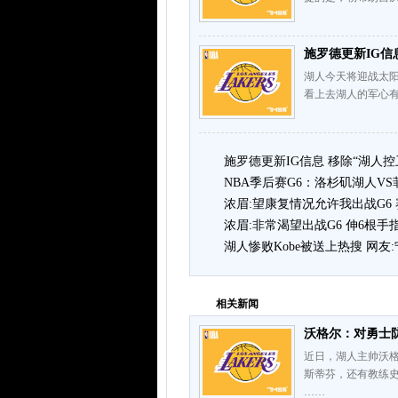
施罗德更新IG信
湖人今天将迎战太阳
看上去湖人的军心有
施罗德更新IG信息 移除“湖人控
NBA季后赛G6：洛杉矶湖人V
浓眉:望康复情况允许我出战G6
浓眉:非常渴望出战G6 伸6根
湖人惨败Kobe被送上热搜 网友:
相关新闻
沃格尔：对勇士
近日，湖人主帅沃
斯蒂芬，还有教练
……