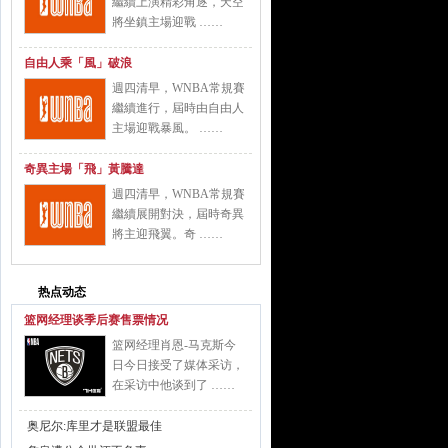
繼續上演精彩角逐，天空
將坐鎮主場迎戰 ……
自由人乘「風」破浪
週四清早，WNBA常規賽
繼續進行，屆時由自由人
主場迎戰暴風。 ……
奇異主場「飛」黃騰達
週四清早，WNBA常規賽
繼續展開對決，屆時奇異
將主迎飛翼。奇 ……
热点动态
篮网经理谈季后赛售票情况
篮网经理肖恩-马克斯今
日今日接受了媒体采访，
在采访中他谈到了 ……
奥尼尔:库里才是联盟最佳