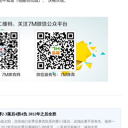
不知道（他能否出战）。”沃格尔说。
-3落后4胜4负 2012年之后全胜
战太阳，目前他们在季后赛首轮系列赛2-3落后，这场比赛不容有失。值得一
2012年开始在季后赛碰到2-3的状况，一直就没有输过，保持全胜 ……