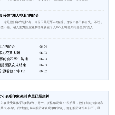
息 移除“湖人控卫”的简介
，这是他们第六场比赛，目前卫冕冠军2-3落后，这场比赛不容有失。不过，
些不稳。湖人主力控卫施罗德最新在个人INS上将他介绍那里的“湖人 ……
卫”的简介
06-04
S菲尼克斯太阳
06-03
 赛前会和医生沟通
06-03
手指提醒队友未结束
06-03
宁愿看他37中15!
06-02
防守表现印象深刻 库里已经超神
格尔在接受媒体采访时谈到了勇士。沃格尔说道：“很明显，他们有德拉蒙德和
史蒂夫-科尔。我对他们今年的防守表现印象深刻，他们的防守排名前五，显