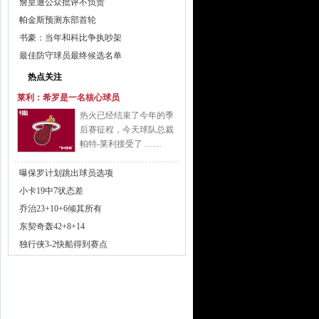
詹皇遭公众批评不负责
帕金斯预测东部首轮
书豪：当年和科比争执吵架
最佳防守球员最终候选名单
热点关注
莱利：希罗是一名核心球员
热火已经结束了今年的季
后赛征程，今天球队总裁
帕特-莱利接受了 ……
曝保罗计划跳出球员选项
小卡19中7状态差
乔治23+10+6倾其所有
东契奇轰42+8+14
独行侠3-2快船得到赛点