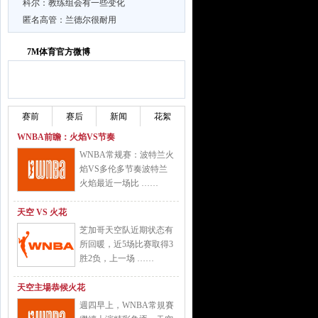
科尔：教练组会有一些变化
匿名高管：兰德尔很耐用
7M体育官方微博
加关注
加关注
赛前
赛后
新闻
花絮
WNBA前瞻：火焰VS节奏
WNBA常规赛：波特兰火
焰VS多伦多节奏波特兰
火焰最近一场比 ……
天空 VS 火花
芝加哥天空队近期状态有
所回暖，近5场比赛取得3
胜2负，上一场 ……
天空主場恭候火花
週四早上，WNBA常規賽