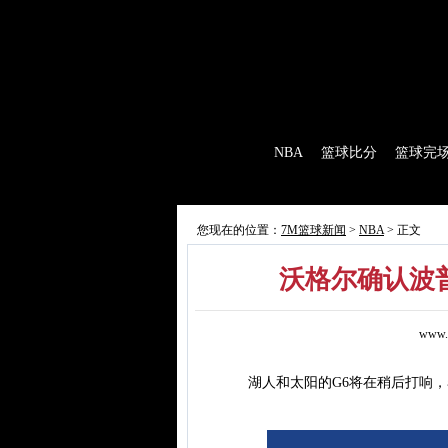
7M首页
|
足球比分
|
足球完场
|
足球赛程
|
棒
首 页
NBA
篮球比分
篮球完
7M制造
赛前分析
赛后报道
新闻
您现在的位置：
7M篮球新闻
>
NBA
> 正文
沃格尔确认波
www.
湖人和太阳的G6将在稍后打响，