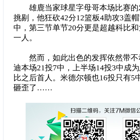
雄鹿当家球星字母哥本场比赛的
挑剔，他狂砍42分12篮板4助攻3盖帽
中，第三节单节20分更是超越科比和
一人。
然而，如此出色的发挥依然带不
迪本场21投7中，上半场14投3中成为
比之后首人。米德尔顿也16投只有5
砸歪了……