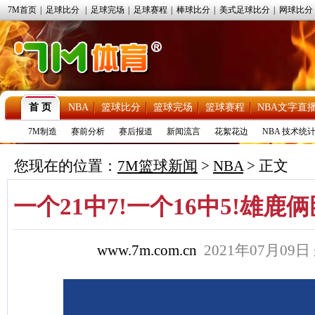
7M首页
|
足球比分
|
足球完场
|
足球赛程
|
棒球比分
|
美式足球比分
|
网球比分
首 页
NBA
篮球比分
篮球完场
篮球赛程
NBA文字直
7M制造
赛前分析
赛后报道
新闻流言
花絮花边
NBA 技术统
您现在的位置：
7M篮球新闻
>
NBA
> 正文
一个21中7!一个16中5!雄鹿
www.7m.com.cn
2021年07月09日