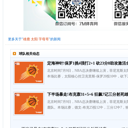
更多关于"
雄鹿
太阳
字母哥
"的新闻
球队相关动态
定海神针!保罗1挑4强打2+1 砍23分8助攻激活
北京时间7月9日，NBA总决赛继续上演，菲尼克斯太阳
本场比赛，太阳核心控卫克里斯-保罗20投10中，砍下2
下半场暴走!布克轰31+5+6 狂飙7记三分射死
北京时间7月9日，NBA总决赛继续上演，菲尼克斯太阳
鹿队。本场比赛，德文-布克25投12中，三分12中7，独