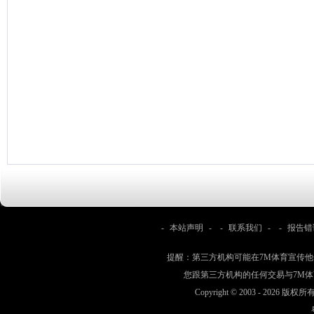
-
本站声明
- -
联系我们
- -
报告错
提醒：第三方机构可能在7M体育宣传
您跟第三方机构的任何交易与7M
Copyright © 2003 -
2026 版权所有 w