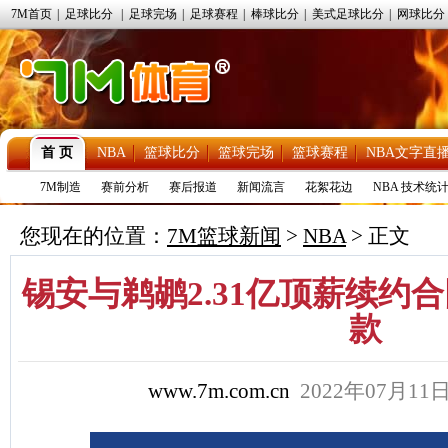
7M首页
|
足球比分
|
足球完场
|
足球赛程
|
棒球比分
|
美式足球比分
|
网球比分
首 页
NBA
篮球比分
篮球完场
篮球赛程
NBA文字直
7M制造
赛前分析
赛后报道
新闻流言
花絮花边
NBA 技术统
您现在的位置：
7M篮球新闻
>
NBA
> 正文
锡安与鹈鹕2.31亿顶薪续约
款
www.7m.com.cn
2022年07月11