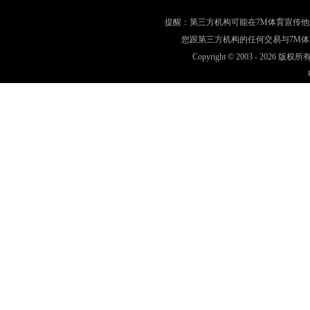
提醒：第三方机构可能在7M体育宣传
您跟第三方机构的任何交易与7M
Copyright © 2003 -
2026 版权所有 w