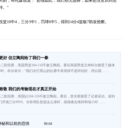
刻，布伦森说道：“必须如此，我们别无选择，如果还没意识到危
样。”
10中4，三分3中1，罚球6中5，得到14分4篮板7助攻抢断。
更好 但立陶宛给了我们一拳
二阶段赛，美国男篮104-110不敌立陶宛。赛后美国男篮主帅科尔接受了媒体
时，科尔表示：“我们在打黑山的比赛中表现得不是特别好，所以我 ……
致敬 我们的考验现在才真正开始
二阶段赛，美国以104-110不敌立陶宛。赛后，里夫斯接受了记者采访。谈到
们开场三分9中9。当有球队投篮这么准时，就很难去维持和缩小对 ……
神秘和以前的恐惧
09-04