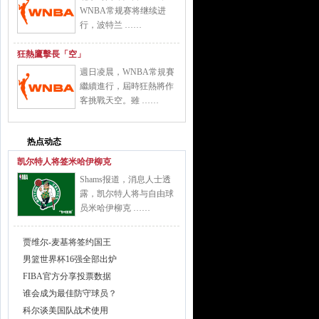
WNBA常规赛将继续进
行，波特兰 ……
狂熱鷹擊長「空」
週日凌晨，WNBA常規賽
繼續進行，屆時狂熱將作
客挑戰天空。雖 ……
热点动态
凯尔特人将签米哈伊柳克
Shams报道，消息人士透
露，凯尔特人将与自由球
员米哈伊柳克 ……
贾维尔-麦基将签约国王
男篮世界杯16强全部出炉
FIBA官方分享投票数据
谁会成为最佳防守球员？
科尔谈美国队战术使用