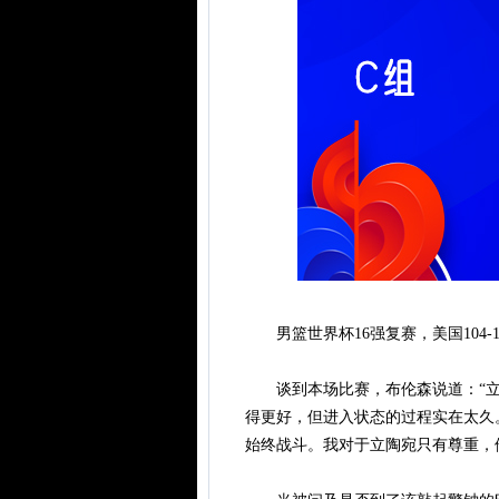
男篮世界杯16强复赛，美国104-
谈到本场比赛，布伦森说道：“立
得更好，但进入状态的过程实在太久
始终战斗。我对于立陶宛只有尊重，