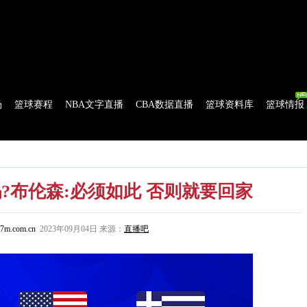
球比分
|
美式足球比分
|
网球比分
|
足球资讯
|
足球资料库
|
APP下载
场
篮球赛程
NBA文字直播
CBA数据直播
篮球资料库
篮球情报
流言
花絮花边
NBA 技术统计
WNBA 技术统计
?布伦森:必须如此 否则就要回家
7m.com.cn
2023年09月04日 来源：
直播吧