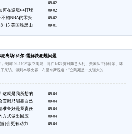
09-02
道如何在逆境中打球
09-02
分不如NBA的零头
09-02
8+15 美国胜黑山
09-01
斯5犯离场!科尔:需解决犯规问题
，美国104-110不敌立陶宛，将在1/4决赛对阵意大利。美国队主帅科尔、球
了采访。谈到本场比赛，布里奇斯说道：“立陶宛是一支强大的 ……
赛 这就是我所想的
09-04
人会安慰只能靠自己
09-04
人都准备好是我责任
09-04
己的方式做出回应
09-04
场他们会更有动力
09-04