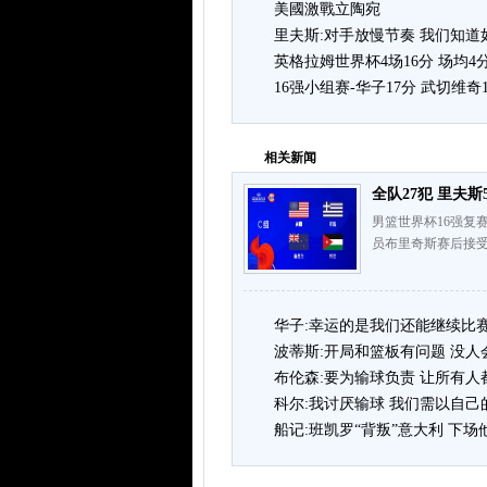
美國激戰立陶宛
里夫斯:对手放慢节奏 我们知
英格拉姆世界杯4场16分 场均4
16强小组赛-华子17分 武切维奇1
相关新闻
全队27犯 里夫
男篮世界杯16强复赛
员布里奇斯赛后接受
华子:幸运的是我们还能继续比
波蒂斯:开局和篮板有问题 没
布伦森:要为输球负责 让所有
科尔:我讨厌输球 我们需以自
船记:班凯罗“背叛”意大利 下