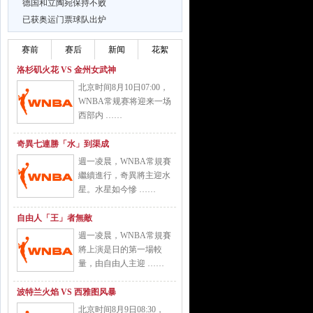
德国和立陶宛保持不败
已获奥运门票球队出炉
赛前
赛后
新闻
花絮
洛杉矶火花 VS 金州女武神
北京时间8月10日07:00，
WNBA常规赛将迎来一场
西部内 ……
奇異七連勝「水」到渠成
週一凌晨，WNBA常規賽
繼續進行，奇異將主迎水
星。水星如今慘 ……
自由人「王」者無敵
週一凌晨，WNBA常規賽
將上演是日的第一場較
量，由自由人主迎 ……
波特兰火焰 VS 西雅图风暴
北京时间8月9日08:30，