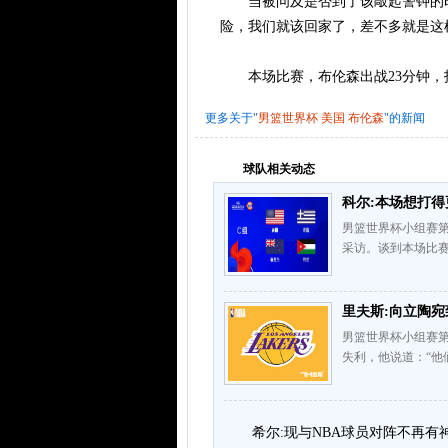
当被问及是否到了该敲起警钟的时
险，我们就该回家了，差不多就是这
本场比赛，布伦森出战23分钟，投篮
更多关于"
男篮世界杯
美国
布伦森
"的新闻
球队相关动态
科尔:本场想打得
男篮世界杯小组赛第
采访。谈到本场比赛
里夫斯:向立陶宛
男篮世界杯小组赛第
失利，他说道：“他
希尔:现与NBA球员对阵不再有