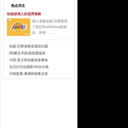
热点关注
珍妮谈湖人的选秀策略
湖人老板珍妮-巴斯接受
了美记MarkMedina的采
访，并谈 ……
珍妮-巴斯谈詹皇退役问题
BR建议:利拉德加盟猛龙
16强-意大利击败波多黎各
戈贝尔为法国第100次出场
16强复赛-澳洲胜格鲁吉亚