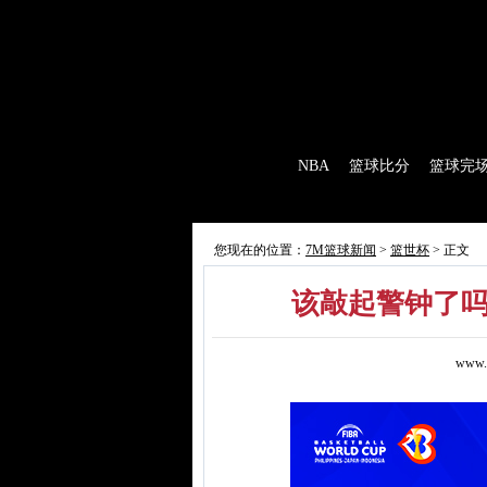
7M首页
|
足球比分
|
足球完场
|
足球赛程
|
棒
首 页
NBA
篮球比分
篮球完
7M制造
赛前分析
赛后报道
新闻
您现在的位置：
7M篮球新闻
>
篮世杯
> 正文
该敲起警钟了吗
www.