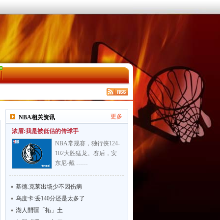
更多
NBA相关资讯
浓眉:我是被低估的传球手
NBA常规赛，独行侠124-
102大胜猛龙。赛后，安
东尼-戴 ……
基德:克莱出场少不因伤病
乌度卡:丢140分还是太多了
湖人開疆「拓」土