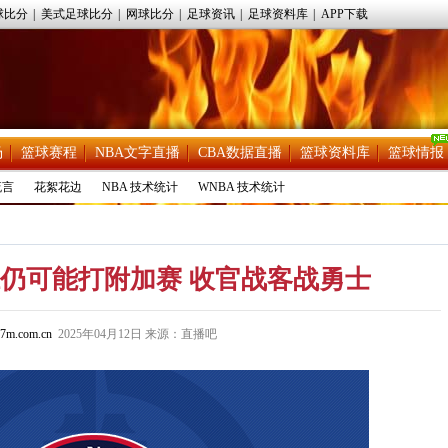
球比分
|
美式足球比分
|
网球比分
|
足球资讯
|
足球资料库
|
APP下载
场
篮球赛程
NBA文字直播
CBA数据直播
篮球资料库
篮球情报
流言
花絮花边
NBA 技术统计
WNBA 技术统计
7胜仍可能打附加赛 收官战客战勇士
7m.com.cn
2025年04月12日 来源：直播吧