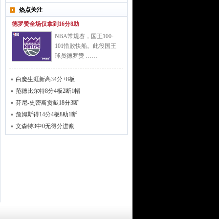
热点关注
德罗赞全场仅拿到16分8助
NBA常规赛，国王100-
101惜败快船。此役国王
球员德罗赞 ……
白魔生涯新高34分+8板
范德比尔特8分4板2断1帽
芬尼-史密斯贡献18分3断
詹姆斯得14分4板8助1断
文森特3中0无得分进账