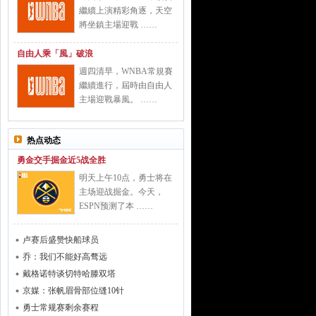
繼續上演精彩角逐，天空
將坐鎮主場迎戰 ……
自由人乘「風」破浪
週四清早，WNBA常規賽
繼續進行，屆時由自由人
主場迎戰暴風。 ……
热点动态
勇金交手掘金近5战全胜
明天上午10点，勇士将在
主场迎战掘金。今天，
ESPN预测了本 ……
卢赛后盛赞快船球员
乔：我们不能好高骛远
戴格诺特谈切特哈滕双塔
京媒：张帆眉骨部位缝10针
勇士常规赛剩余赛程