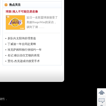
热点关注
球探:湖人不可能交易老詹
近日一名联盟球探接受了
美媒HoopsWire的采访，
谈到了湖 ……
多队向太阳询价理查兹
丁威迪一年合同赴黄蜂
埃克萨姆和独行侠续约一年
名记:难以信任艾顿的表现
贾伦-杰克逊成功接受手术
确性，
。