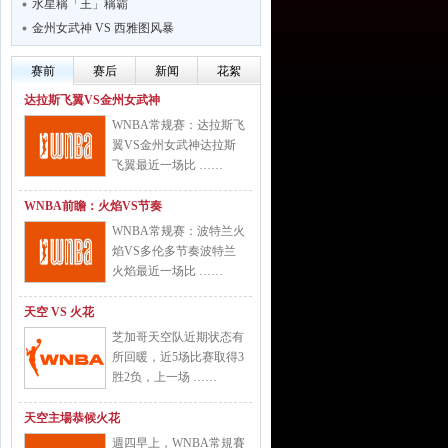
水星稱「王」稱霸
金州女武神 VS 西雅图风暴
赛前
赛后
新闻
花絮
达拉斯飞翼VS金州女武神
WNBA常规赛：达拉斯飞
翼VS金州女武神达拉斯
飞翼最近一场比 ……
WNBA前瞻：火焰VS节奏
WNBA常规赛：波特兰火
焰VS多伦多节奏波特兰
火焰最近一场比 ……
天空 VS 火花
芝加哥天空队近期状态有
所回暖，近5场比赛取得3
胜2负，上一场 ……
天空主場恭候火花
週四早上，WNBA常規賽