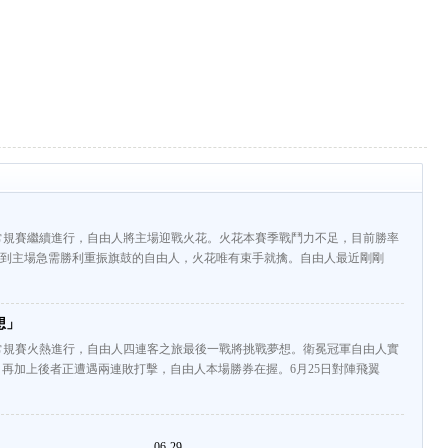
常規賽繼續進行，自由人將主場迎戰火花。火花本賽季戰鬥力不足，目前勝率
回到主場急需勝利重振旗鼓的自由人，火花唯有束手就擒。自由人最近剛剛
想」
常規賽火熱進行，自由人四連客之旅最後一戰將挑戰夢想。衛冕冠軍自由人實
再加上後者正遭遇兩連敗打擊，自由人本場勝券在握。6月25日對陣飛翼
06-29