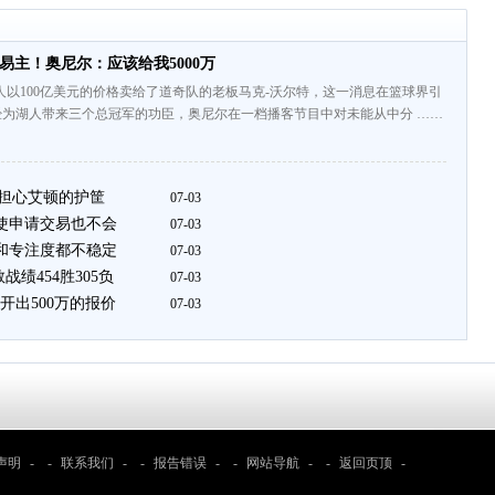
元易主！奥尼尔：应该给我5000万
人以100亿美元的价格卖给了道奇队的老板马克-沃尔特，这一消息在篮球界引
经为湖人带来三个总冠军的功臣，奥尼尔在一档播客节目中对未能从中分 ……
较担心艾顿的护筐
07-03
即使申请交易也不会
07-03
度和专注度都不稳定
07-03
绩454胜305负
07-03
开出500万的报价
07-03
声明
- -
联系我们
- -
报告错误
- -
网站导航
- -
返回页顶
-