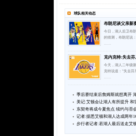
球队相关动态
布朗尼谈父亲新赛
今日，湖人后卫布
的猜测，布朗尼说
……
克内克特:失去芬
今天，湖人二年级
克特说道：“失去芬
……
季后赛结束后詹姆斯就想离开 
美记:艾顿会让湖人有所提升 
东契奇将成今夏焦点 续约与否
记者:据悉艾顿和湖人达成两年1
步行者记者:若湖人最后送走艾