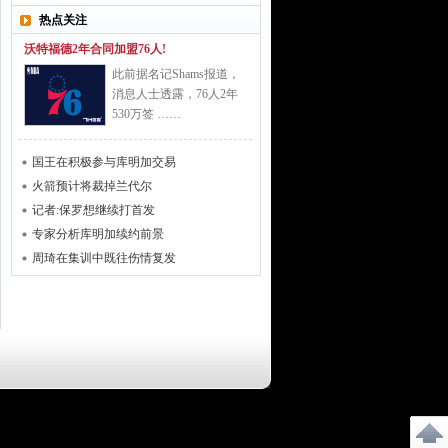
热点关注
沃特福德2年合同加盟76人!
此前据名记Shams报道，
消息人士透露，76人2年
530万签 ……
国王在积极参与库明加交易
火箭预计将裁掉兰代尔
记者:保罗想继续打首发
专家分析库明加续约前景
周琦在集训中既往伤情复发