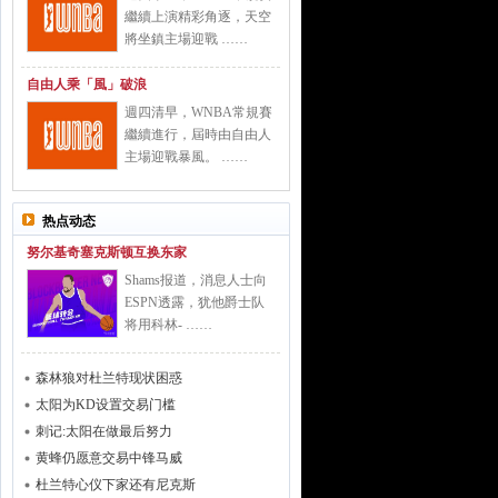
繼續上演精彩角逐，天空
將坐鎮主場迎戰 ……
自由人乘「風」破浪
週四清早，WNBA常規賽
繼續進行，屆時由自由人
主場迎戰暴風。 ……
热点动态
努尔基奇塞克斯顿互换东家
Shams报道，消息人士向
ESPN透露，犹他爵士队
将用科林- ……
森林狼对杜兰特现状困惑
太阳为KD设置交易门槛
刺记:太阳在做最后努力
黄蜂仍愿意交易中锋马威
杜兰特心仪下家还有尼克斯