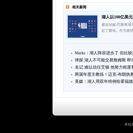
相关新闻
湖人以100亿美
最近珍妮-巴斯将湖
起了轰动。作为曾
Marks：湖人阵容进步了 但比
球探:湖人不可能交易詹姆斯 
名记:难以信任艾顿 他努力程
两届年度主教练！迈克-布朗执教战
美媒：湖人用双年特例给霍福德
-
本站