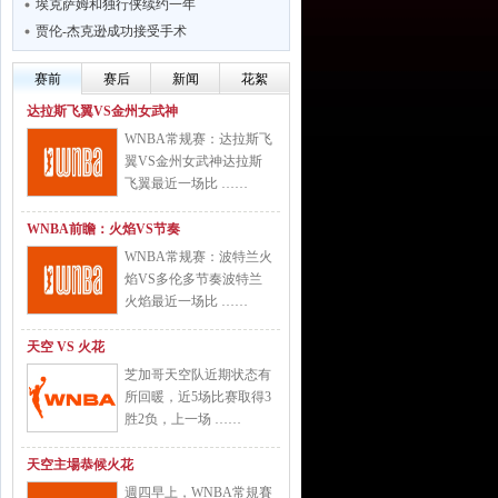
埃克萨姆和独行侠续约一年
贾伦-杰克逊成功接受手术
赛前
赛后
新闻
花絮
达拉斯飞翼VS金州女武神
WNBA常规赛：达拉斯飞
翼VS金州女武神达拉斯
飞翼最近一场比 ……
WNBA前瞻：火焰VS节奏
WNBA常规赛：波特兰火
焰VS多伦多节奏波特兰
火焰最近一场比 ……
天空 VS 火花
芝加哥天空队近期状态有
所回暖，近5场比赛取得3
胜2负，上一场 ……
天空主場恭候火花
週四早上，WNBA常規賽