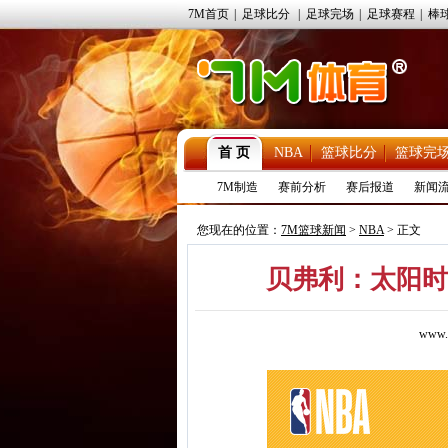
7M首页
|
足球比分
|
足球完场
|
足球赛程
|
棒
首 页
NBA
篮球比分
篮球完
7M制造
赛前分析
赛后报道
新闻
您现在的位置：
7M篮球新闻
>
NBA
> 正文
贝弗利：太阳时
www.