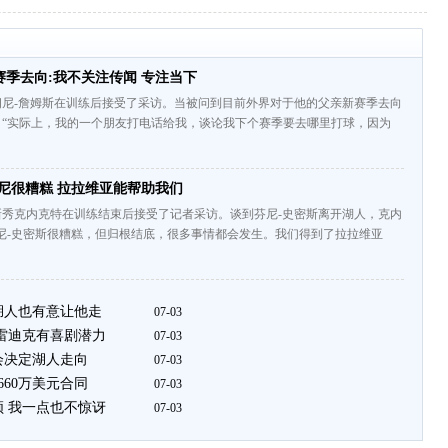
季去向:我不关注传闻 专注当下
朗尼-詹姆斯在训练后接受了采访。当被问到目前外界对于他的父亲新赛季去向
：“实际上，我的一个朋友打电话给我，谈论我下个赛季要去哪里打球，因为
尼很糟糕 拉拉维亚能帮助我们
新秀克内克特在训练结束后接受了记者采访。谈到芬尼-史密斯离开湖人，克内
尼-史密斯很糟糕，但归根结底，很多事情都会发生。我们得到了拉拉维亚
湖人也有意让他走
07-03
和雷迪克有喜剧潜力
07-03
会决定湖人走向
07-03
660万美元合同
07-03
顿 我一点也不惊讶
07-03