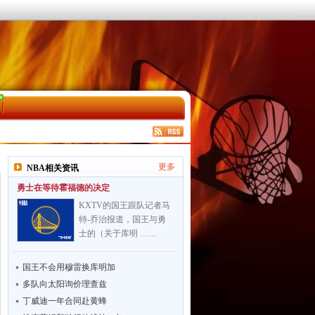
更多
NBA相关资讯
勇士在等待霍福德的决定
KXTV的国王跟队记者马
特-乔治报道，国王与勇
士的（关于库明 ……
国王不会用穆雷换库明加
多队向太阳询价理查兹
丁威迪一年合同赴黄蜂