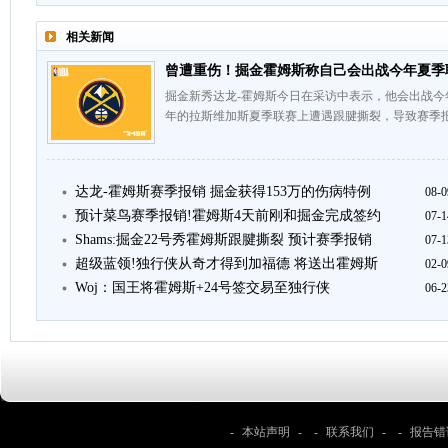
相关新闻
曾遭重伤！掘金霍姆斯称自己会出战今年夏季
掘金新秀达龙-霍姆斯今日在采访中表示，他会出战今
年的拉斯维加斯夏季联赛上遭遇跟腱撕裂，导致赛季报
达龙-霍姆斯赛季报销 掘金获得153万的伤病特例
08-0
预计菜鸟赛季报销!霍姆斯4天前刚和掘金完成签约
07-1
Shams:掘金22号秀霍姆斯跟腱撕裂 预计赛季报销
07-1
超级蓝领!独行侠从奇才得到加福德 将送出霍姆斯
02-0
Woj：国王将霍姆斯+24号签交易至独行侠
06-2
-
本站声明
- -
联系我们
- -
报告错