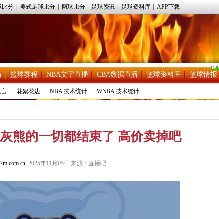
球比分
|
美式足球比分
|
网球比分
|
足球资讯
|
足球资料库
|
APP下载
场
篮球赛程
NBA文字直播
CBA数据直播
篮球资料库
篮球情报
流言
花絮花边
NBA 技术统计
WNBA 技术统计
灰熊的一切都结束了 高价卖掉吧
7m.com.cn
2025年11月05日 来源：直播吧