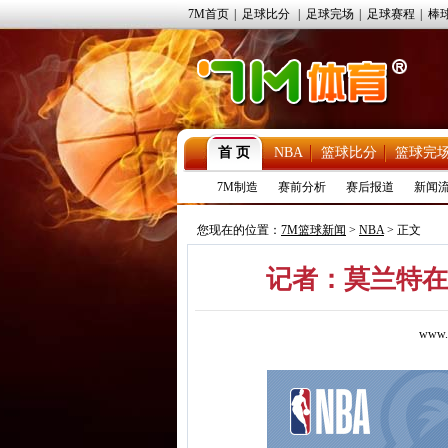
7M首页
|
足球比分
|
足球完场
|
足球赛程
|
棒
首 页
NBA
篮球比分
篮球完
7M制造
赛前分析
赛后报道
新闻
您现在的位置：
7M篮球新闻
>
NBA
> 正文
记者：莫兰特在
www.