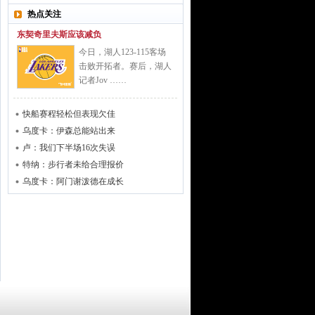
热点关注
东契奇里夫斯应该减负
今日，湖人123-115客场
击败开拓者。赛后，湖人
记者Jov ……
快船赛程轻松但表现欠佳
乌度卡：伊森总能站出来
卢：我们下半场16次失误
特纳：步行者未给合理报价
乌度卡：阿门谢泼德在成长