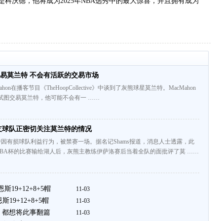
科沃德，他将成为2025年NBA选秀中的最大惊喜，并且拥有成为
交易莫兰特 不会有活跃的交易市场
Mahon在播客节目《TheHoopCollective》中谈到了灰熊球星莫兰特。MacMahon
试图交易莫兰特，他可能不会有一 ……
多支球队正密切关注莫兰特的情况
因有损球队利益行为，被禁赛一场。据名记Shams报道，消息人士透露，此
BA杯的比赛输给湖人后，灰熊主教练伊萨洛赛后当着全队的面批评了莫 ……
19+12+8+5帽
11-03
19+12+8+5帽
11-03
 都想将此事翻篇
11-03