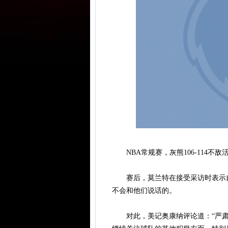
NBA常规赛，灰熊106-114不敌
赛后，莫兰特在接受采访时表示自
不会和他们说话的。
对此，美记奥康纳评论道：“严肃地