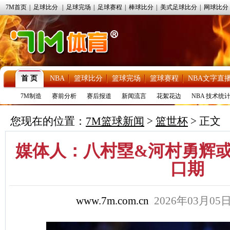
7M首页
|
足球比分
|
足球完场
|
足球赛程
|
棒球比分
|
美式足球比分
|
网球比分
首 页
NBA
篮球比分
篮球完场
篮球赛程
NBA文字直
7M制造
赛前分析
赛后报道
新闻流言
花絮花边
NBA 技术统
您现在的位置：
7M篮球新闻
>
篮世杯
> 正文
媒体人：八村塁&河村勇辉或
口期
www.7m.com.cn
2026年03月0