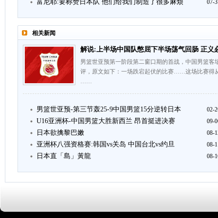
富尼耶:要称赞日本队 他们给我们制造了很多麻烦
07-3
相关新闻
解说:上半场中国队憋屈下半场荡气回肠 正义
男篮世亚预第一阶段第二窗口期的首战，中国男篮客场8
评，原文如下：一场跌宕起伏的比赛……这场比赛得
……
男篮世亚预-第三节轰25-9中国男篮15分逆转日本
02-2
U16亚洲杯-中国男篮大胜新西兰 昂首挺进决赛
09-0
日本欲擒黎巴嫩
08-1
亚洲杯八强资格赛:韩国vs关岛 中国台北vs约旦
08-1
日本直「島」黃龍
08-1