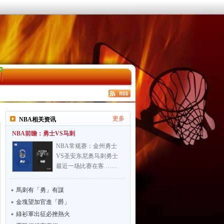
更多
NBA相关资讯
NBA前瞻：勇士VS马刺
NBA常规赛：金州勇士
VS圣安东尼奥马刺勇士
最近一场比赛在客 ……
馬刺有「勇」有謀
金塊望加官進「爵」
綠衫軍出征必挫熱火