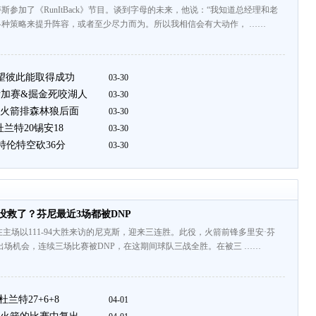
斯参加了《RunItBack》节目。谈到字母的未来，他说：“我知道总经理和老
各种策略来提升阵容，或者至少尽力而为。所以我相信会有大动作， ……
希望彼此能取得成功
03-30
附加赛&掘金死咬湖人
03-30
！火箭排森林狼后面
03-30
杜兰特20锡安18
03-30
 特伦特空砍36分
03-30
引援没救了？芬尼最近3场都被DNP
在主场以111-94大胜来访的尼克斯，迎来三连胜。此役，火箭前锋多里安·芬
出场机会，连续三场比赛被DNP，在这期间球队三战全胜。在被三 ……
兰特27+6+8
04-01