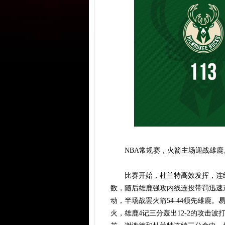
NBA常规赛，火箭主场迎战雄鹿。火箭
比赛开始，杜兰特高效发挥，连续
数，随后雄鹿强攻内线连投带罚迅速
动，半场战罢火箭54-44领先雄鹿
火，雄鹿4记三分轰出12-2的攻击