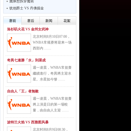
鷹隊想拆穿魔術
犹他爵士 VS 丹佛掘金
赛前
赛后
新闻
花絮
洛杉矶火花 VS 金州女武神
北京时间8月10日07:00，
WNBA常规赛将迎来一场
西部内 ……
奇異七連勝「水」到渠成
週一凌晨，WNBA常規賽
繼續進行，奇異將主迎水
星。水星如今慘 ……
自由人「王」者無敵
週一凌晨，WNBA常規賽
將上演是日的第一場較
量，由自由人主迎 ……
波特兰火焰 VS 西雅图风暴
北京时间8月9日08:30，