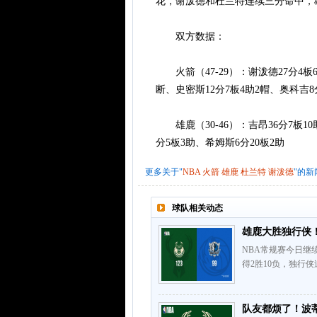
花，谢泼德和杜兰特连续三分命中，雄
双方数据：
火箭（47-29）：谢泼德27分4板6
断、史密斯12分7板4助2帽、奥科吉8
雄鹿（30-46）：吉昂36分7板10助
分5板3助、希姆斯6分20板2助
更多关于"
NBA
火箭
雄鹿
杜兰特
谢泼德
"的新
球队相关动态
雄鹿大胜独行侠！罗
NBA常规赛今日继
得2胜10负，独行
队友都烦了！波