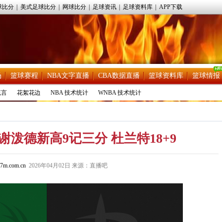
球比分
|
美式足球比分
|
网球比分
|
足球资讯
|
足球资料库
|
APP下载
场
篮球赛程
NBA文字直播
CBA数据直播
篮球资料库
篮球情报
流言
花絮花边
NBA 技术统计
WNBA 技术统计
谢泼德新高9记三分 杜兰特18+9
7m.com.cn
2026年04月02日 来源：直播吧