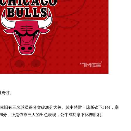
胜奇才。
有三名球员得分突破20分大关。其中特雷・琼斯砍下31分，塞
26分，正是依靠三人的出色表现，公牛成功拿下比赛胜利。