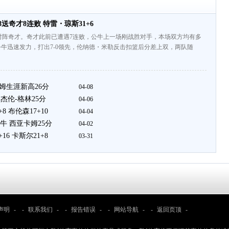
108送奇才8连败 特雷・琼斯31+6
对阵奇才。奇才此前已遭遇7连败，公牛上一场刚战胜对手，本场双方均有多
牛迅速发力，打出7-0领先，伦纳德・米勒反击扣篮后分差上双，两队随
厄姆生涯新高26分
04-08
杰伦-格林25分
04-06
 布伦森17+10
04-04
牛 西亚卡姆25分
04-02
6 卡斯尔21+8
03-31
声明
- -
联系我们
- -
报告错误
- -
网站导航
- -
返回页顶
-