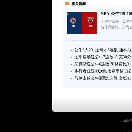
相关新闻
NBA-公牛119-
NBA常规赛，公牛
名球员缺阵。开局公
……
公牛3人20+送奇才8连败 迪林
太阳客场送公牛7连败 布克30分 
尼克斯送公牛6连败 阿努诺比31+8
步行者狂送49次助攻赛季横扫公
马刺击败公牛豪取9连胜 文班41+1
-
本站