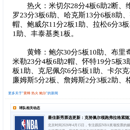
热火：米切尔28分4板6助2断、维
罗23分3板6助、哈克斯13分6板8助、
帽、鲍威尔11分2板1助、拉松6分3
1助、丰泰基奥1板。
黄蜂：鲍尔30分5板10助、布里奇斯
米勒23分4板6助2帽、怀特19分5板3
板1助、克尼佩尔6分5板1助、卡尔克
廉姆斯5分2板、詹姆斯2分3板2助、
更多关于"
黄蜂
热火
鲍尔
"的新闻
球队相关动态
最佳新秀票选更新：克努佩尔领跑弗拉格紧随
北京时间2026年4月15日，专注跟踪NBA奖项投票的媒