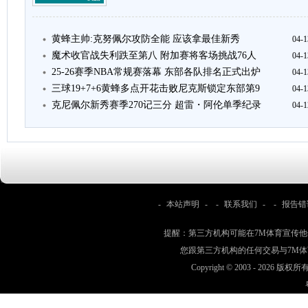
黄蜂主帅:克努佩尔攻防全能 应该拿最佳新秀
04-1
魔术收官战失利跌至第八 附加赛将客场挑战76人
04-1
25-26赛季NBA常规赛落幕 东部各队排名正式出炉
04-1
三球19+7+6黄蜂多点开花击败尼克斯锁定东部第9
04-1
克尼佩尔新秀赛季270记三分 超雷・阿伦单季纪录
04-1
-
本站声明
- -
联系我们
- -
报告错
提醒：第三方机构可能在7M体育宣传
您跟第三方机构的任何交易与7M
Copyright © 2003 -
2026 版权所有 w