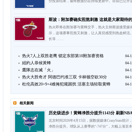
分投票结果，最终数据仍在持续更新中。目前已公开选
斯波：附加赛确实煎熬刺激 这就是大家期待
热火即将在附加赛与黄蜂交手，热火主帅斯波接受媒
示，这项赛事煎熬又刺激，让人真切感受到热血鲜活
长等 ……
热火7人上双胜老鹰 锁定东部第10附加赛资格
04-1
紐約人恭候黃蜂
04-1
鷹隊志在滅「火」
04-1
热火大胜奇才 阿德巴约准三双 卡林顿空砍30分
04-1
杜伦高效20+9+4难掩犯规困扰 活塞主场轻取黄蜂
04-1
相关新闻
历史级进步！黄蜂净胜分提升1143分 刷新NB
北京时间2026年4月15日，据数据媒体CrazyStat
净胜分提升。球队从上赛季的“-747分”，大幅上涨至本赛