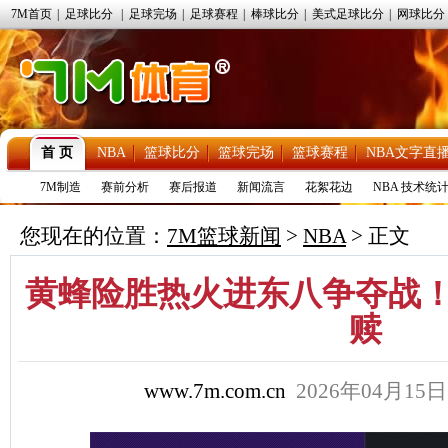
7M首页
|
足球比分
|
足球完场
|
足球赛程
|
棒球比分
|
美式足球比分
|
网球比分
首 页
NBA
篮球比分
篮球完场
篮球赛程
NBA文字直
7M制造
赛前分析
赛后报道
新闻流言
花絮花边
NBA 技术统
您现在的位置：
7M篮球新闻
>
NBA
> 正文
黄蜂险胜热火进东八争夺战！鲍
赎
www.7m.com.cn
2026年04月15