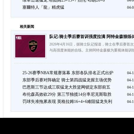
绿军击退猛龙 塔图姆23+13+7 杰伦·布朗26+6
04-0
塞爾特人「龍」精虎猛
04-0
相关新闻
队记:骑士季后赛首训强度拉满 阿特金森狠练
2026年4月16日，据骑士队记报道，骑士在季后赛
与高强度体能的合练。主帅阿特金森极为重视体能训练
25-26赛季NBA常规赛落幕 东部各队排名正式出炉
04-1
东部季后赛对阵确定 骑士第四战猛龙握主场优势
04-1
巴恩斯三节达成三双猛龙大胜篮网锁定东部前五
04-1
布伦森高效砍29分 第三节独揽14分率尼克斯取胜
04-1
罚球失准拖累表现 英格拉姆16+4+6难阻猛龙失利
04-1