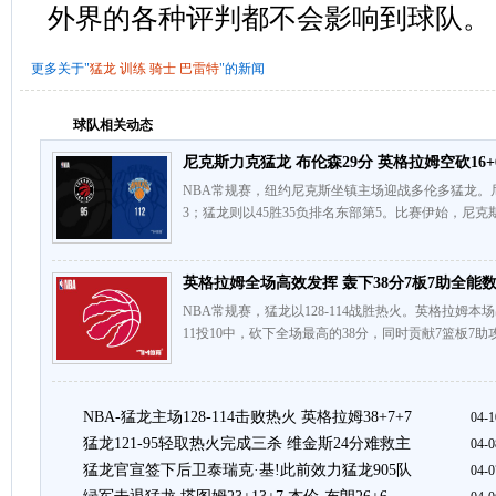
外界的各种评判都不会影响到球队。
更多关于"
猛龙
训练
骑士
巴雷特
"的新闻
球队相关动态
尼克斯力克猛龙 布伦森29分 英格拉姆空砍16+
NBA常规赛，纽约尼克斯坐镇主场迎战多伦多猛龙。尼
3；猛龙则以45胜35负排名东部第5。比赛伊始，尼克
英格拉姆全场高效发挥 轰下38分7板7助全能
NBA常规赛，猛龙以128-114战胜热火。英格拉姆本场
11投10中，砍下全场最高的38分，同时贡献7篮板7助
NBA-猛龙主场128-114击败热火 英格拉姆38+7+7
04-1
猛龙121-95轻取热火完成三杀 维金斯24分难救主
04-0
猛龙官宣签下后卫泰瑞克·基!此前效力猛龙905队
04-0