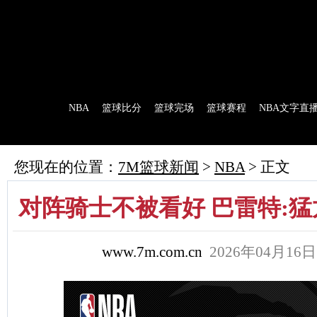
7M首页
|
足球比分
|
足球完场
|
足球赛程
|
棒球比分
|
美式足球比分
|
网球比分
首 页
NBA
篮球比分
篮球完场
篮球赛程
NBA文字直
7M制造
赛前分析
赛后报道
新闻流言
花絮花边
NBA 技术统
您现在的位置：
7M篮球新闻
>
NBA
> 正文
对阵骑士不被看好 巴雷特:
www.7m.com.cn
2026年04月16