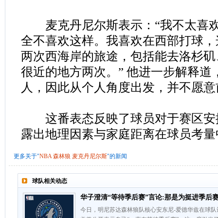
麦克丹尼尔斯表示：“我不太喜欢
全不喜欢这样。我喜欢在西部打球，
两次西海岸的旅途，包括能去洛杉矶
很近的地方两次。” 他进一步解释道
人，因此从个人角度出发，并不愿意
这番表态反映了球员对于赛区安
露出地理因素与家庭距离在球员考量
更多关于"
NBA
森林狼
麦克丹尼尔斯
"的新闻
球队相关动态
华子澄清“等待季后赛”言论:那是为挺进季后
今日，明尼苏达森林狼队核心安东尼-爱德华兹在球