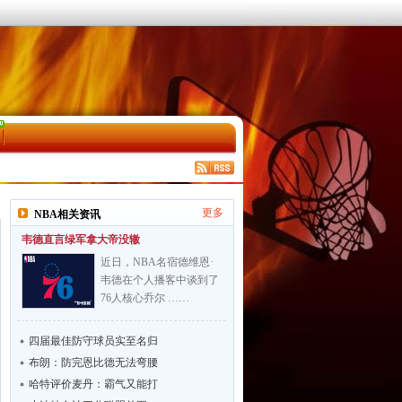
更多
NBA相关资讯
韦德直言绿军拿大帝没辙
近日，NBA名宿德维恩·
韦德在个人播客中谈到了
76人核心乔尔 ……
四届最佳防守球员实至名归
布朗：防完恩比德无法弯腰
哈特评价麦丹：霸气又能打