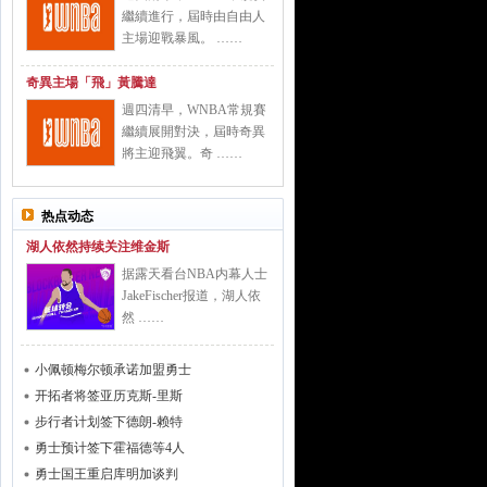
繼續進行，屆時由自由人
主場迎戰暴風。 ……
奇異主場「飛」黃騰達
週四清早，WNBA常規賽
繼續展開對決，屆時奇異
將主迎飛翼。奇 ……
热点动态
湖人依然持续关注维金斯
据露天看台NBA内幕人士
JakeFischer报道，湖人依
然 ……
小佩顿梅尔顿承诺加盟勇士
开拓者将签亚历克斯-里斯
步行者计划签下德朗-赖特
勇士预计签下霍福德等4人
勇士国王重启库明加谈判