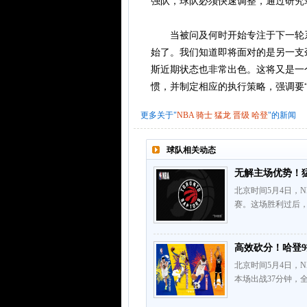
强队，球队必须快速调整，通过研究
当被问及何时开始专注于下一轮系
始了。我们知道即将面对的是另一支
斯近期状态也非常出色。这将又是一
惯，并制定相应的执行策略，强调要“
更多关于"
NBA
骑士
猛龙
晋级
哈登
"的新闻
球队相关动态
无解主场优势！
北京时间5月4日，N
赛。这场胜利过后，
高效砍分！哈登9
北京时间5月4日，
本场出战37分钟，全