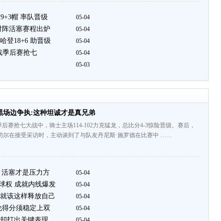
9+3帽 率队晋级
05-04
对阵活塞赛程出炉
05-04
登18+6 助晋级
05-04
战季后赛抢七
05-04
05-03
黑场边争执:这种坦诚才是真兄弟
后赛抢七大战中，骑士主场114-102力克猛龙，总比分4-3惊险晋级。赛后，
切尔在接受采访时，主动谈到了与队友丹尼斯·施罗德在比赛中 ……
势 活塞才是压力方
05-04
球权 成就内线爆发
05-04
就该这样释放自己
05-04
伦得分须稳定上双
05-04
却打出关键表现
05-04