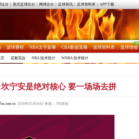
球比分
|
美式足球比分
|
网球比分
|
足球资讯
|
足球资料库
|
APP下载
场
篮球赛程
NBA文字直播
CBA数据直播
篮球资料库
篮球情报
流言
花絮花边
NBA 技术统计
WNBA 技术统计
:坎宁安是绝对核心 要一场场去拼
m.com.cn
2026年05月04日 来源：7M原创