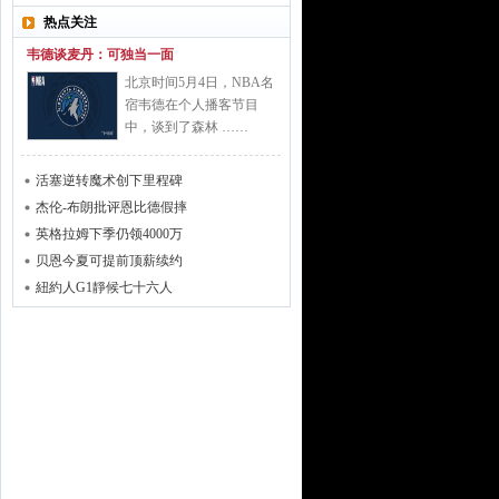
热点关注
韦德谈麦丹：可独当一面
北京时间5月4日，NBA名
宿韦德在个人播客节目
中，谈到了森林 ……
活塞逆转魔术创下里程碑
杰伦-布朗批评恩比德假摔
英格拉姆下季仍领4000万
贝恩今夏可提前顶薪续约
紐約人G1靜候七十六人