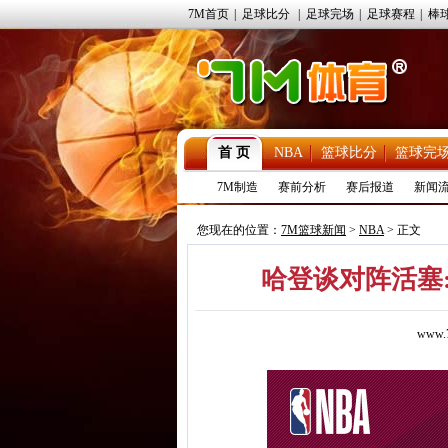
7M首页
|
足球比分
|
足球完场
|
足球赛程
|
棒
首 页
NBA
篮球比分
篮球完
7M制造
赛前分析
赛后报道
新闻
您现在的位置：
7M篮球新闻
>
NBA
> 正文
哈登谈对阵活塞
www.7