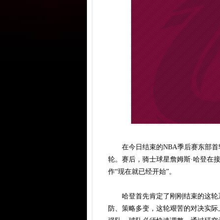
在今日结束的NBA季后赛东部首轮抢
轮。赛后，骑士球星詹姆斯·哈登在
作“现在就已经开始”。
哈登首先肯定了刚刚结束的这轮系
防、策略多变，这轮艰苦的对决实际