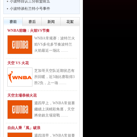
小波特自认三分联盟前五
小波特谈杜兰特小号事件
赛前
赛后
新闻
花絮
WNBA前瞻：火焰VS节奏
WNBA常规赛：波特兰火
焰VS多伦多节奏波特兰
火焰最近一场比 ……
天空 VS 火花
芝加哥天空队近期状态有
所回暖，近5场比赛取得3
胜2负，上一场 ……
天空主場恭候火花
週四早上，WNBA常規賽
繼續上演精彩角逐，天空
將坐鎮主場迎戰 ……
自由人乘「風」破浪
週四清早，WNBA常規賽