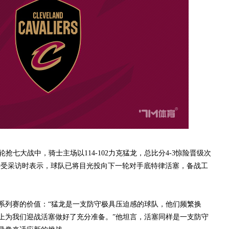
七大战中，骑士主场以114-102力克猛龙，总比分4-3惊险晋级次
接受采访时表示，球队已将目光投向下一轮对手底特律活塞，备战工
列赛的价值：“猛龙是一支防守极具压迫感的球队，他们频繁换
上为我们迎战活塞做好了充分准备。”他坦言，活塞同样是一支防守