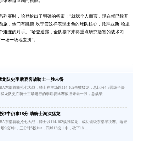
录像来适应新的挑战。
列赛时，哈登给出了明确的答案：“就我个人而言，现在就已经开
劲旅，他们有凯德·坎宁安这样表现出色的球队核心，托拜亚斯·哈里
个难缠的对手。”哈登透露，全队接下来将重点研究活塞的战术习
一场一场地去拼”。
猛龙队史季后赛客战骑士一胜未得
BA东部首轮抢七大战，骑士在主场以114-102击败猛龙，总比分4-3晋级半决
猛龙队史在骑士主场进行的季后赛比赛依旧未尝一胜，总战绩 ……
投3中仍拿18分 助骑士淘汰猛龙
NBA东部首轮抢七大战，骑士以114-102战胜猛龙，成功晋级东部半决赛。哈登
场9投3中，三分球5投1中，罚球13投11中，砍下18 ……