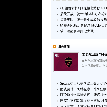
张伯伦附体！阿伦抢七爆砍22+1
后天开战！骑士淘汰猛龙 次轮
惊险突围！骑士抢七战逆转局势哈
哈登创NBA历史纪录:随六队出
騎士速龍合演搶七大戰
相关新闻
米切尔回应与小
在刚刚结束的NBA季
当家球星多诺万·米
Spears:骑士活塞内线互爆无优
团队篮球！阿特金森：米&登放
阿伦谈抢七激情表现：听说抢七
巴克利支招活塞：想走更远 杜
冰火两重天！施罗德系列赛低效