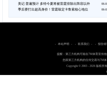
美记:普遍预计 多特今夏将被雷霆排除出阵容以外
06-0
季后赛打出超高身价！雷霆敲定卡鲁索核心地位
06-0
-
本站声明
- -
联系我们
- -
报告错
提醒：第三方机构可能在7M体育宣传
您跟第三方机构的任何交易与7M
Copyright © 2003 -
2026 版权所有 w