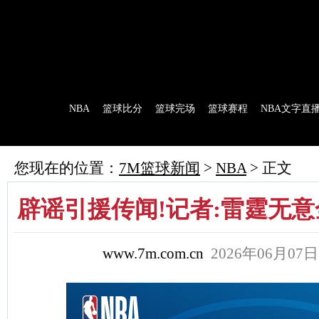
7M首页
|
足球比分
|
足球完场
|
足球赛程
|
棒球比分
|
美式足球比分
|
网球比分
首 页
NBA
篮球比分
篮球完场
篮球赛程
NBA文字直
7M制造
赛前分析
赛后报道
新闻流言
花絮花边
NBA 技术统
您现在的位置：
7M篮球新闻
>
NBA
> 正文
辟谣引援传闻!记者:雷霆无
www.7m.com.cn
2026年06月07