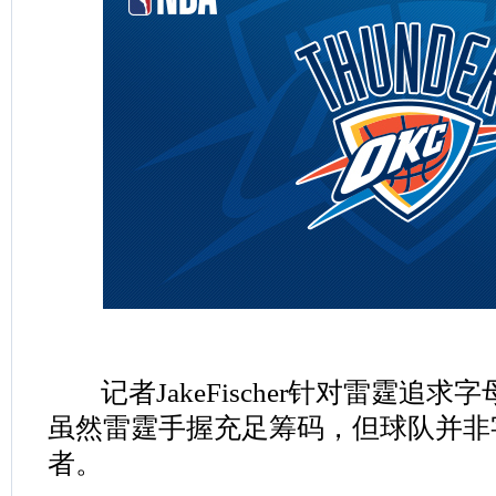
记者JakeFischer针对雷霆追
虽然雷霆手握充足筹码，但球队并非
者。