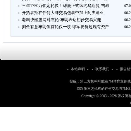
三年1750万锁定轮换！雄鹿正式续约乌斯曼-吉昂
07-0
开拓者拒在任何大牌交易包裹中加上阿夫迪亚
06-2
老鹰快船篮网对杰伦·布朗表达初步交易兴趣
06-2
掘金有意布朗但首轮仅一枚 绿军要价超现有资产
06-2
-
本站声明
- -
联系我们
- -
报告错
提醒：第三方机构可能在7M体育宣传
您跟第三方机构的任何交易与7M
Copyright © 2003 -
2026 版权所有 w