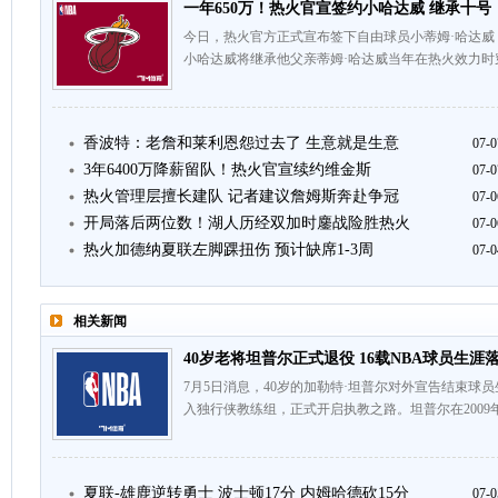
一年650万！热火官宣签约小哈达威 继承十号
今日，热火官方正式宣布签下自由球员小蒂姆·哈达威
小哈达威将继承他父亲蒂姆·哈达威当年在热火效力时
香波特：老詹和莱利恩怨过去了 生意就是生意
07-0
3年6400万降薪留队！热火官宣续约维金斯
07-0
热火管理层擅长建队 记者建议詹姆斯奔赴争冠
07-0
开局落后两位数！湖人历经双加时鏖战险胜热火
07-0
热火加德纳夏联左脚踝扭伤 预计缺席1-3周
07-0
相关新闻
40岁老将坦普尔正式退役 16载NBA球员生涯
7月5日消息，40岁的加勒特·坦普尔对外宣告结束球员
入独行侠教练组，正式开启执教之路。坦普尔在2009
夏联-雄鹿逆转勇士 波士顿17分 内姆哈德砍15分
07-0