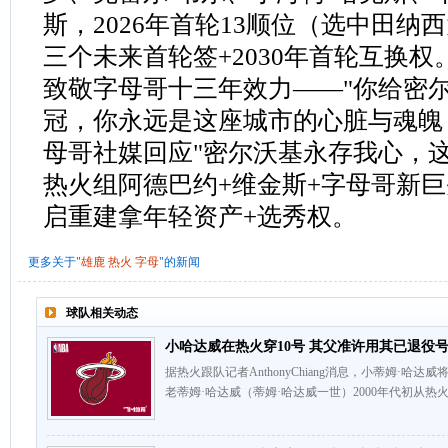
斯，2026年首轮13顺位（选中田纳
三个未来首轮签+2030年首轮互换
致敬字母哥十三年效力——"你给密
冠，你永远是这座城市的心脏与魂魄
母哥社媒回应"密尔沃基永存我心，
热火组阿德巴约+维金斯+字母哥新
启重建拿年轻资产+选秀权。
更多关于"
雄鹿
热火
字母
"的新闻
球队相关动态
小哈达威在热火穿10号 其父准许用其已退役
据热火跟队记者AnthonyChiang消息，小蒂姆·哈
老蒂姆·哈达威（蒂姆·哈达威一世）2000年代初从热