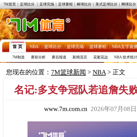
7M首页
|
足球比分
|
足球完场
|
足球赛程
|
棒球比分
|
美式足球比分
|
网球比分
首 页
NBA
篮球比分
篮球完场
篮球赛程
NBA文字直
7M制造
赛前分析
赛后报道
新闻流言
花絮花边
NBA 技术统
您现在的位置：
7M篮球新闻
>
NBA
> 正文
名记:多支争冠队若追詹失
www.7m.com.cn
2026年07月08