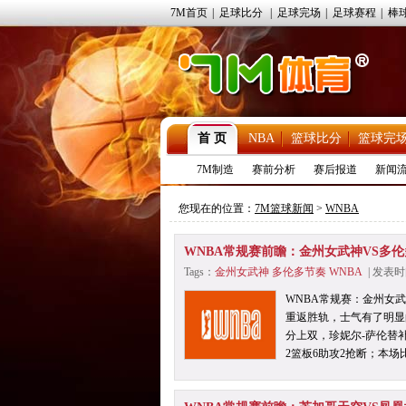
7M首页
|
足球比分
|
足球完场
|
足球赛程
|
棒
首 页
NBA
篮球比分
篮球完
7M制造
赛前分析
赛后报道
新闻
您现在的位置：
7M篮球新闻
>
WNBA
WNBA常规赛前瞻：金州女武神VS多
Tags：
金州女武神
多伦多节奏
WNBA
| 发表时间
WNBA常规赛：金州女
重返胜轨，士气有了明显
分上双，珍妮尔-萨伦替补
2篮板6助攻2抢断；本场