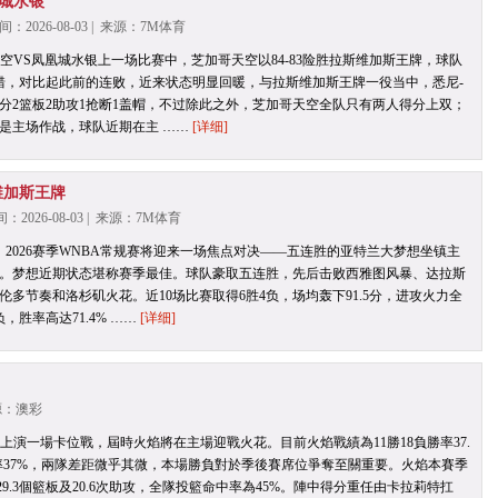
凰城水银
：2026-08-03 | 来源：7M体育
空VS凤凰城水银上一场比赛中，芝加哥天空以84-83险胜拉斯维加斯王牌，球队
错，对比起此前的连败，近来状态明显回暖，与拉斯维加斯王牌一役当中，悉尼-
9分2篮板2助攻1抢断1盖帽，不过除此之外，芝加哥天空全队只有两人得分上双；
是主场作战，球队近期在主 ……
[详细]
维加斯王牌
：2026-08-03 | 来源：7M体育
，2026赛季WNBA常规赛将迎来一场焦点对决——五连胜的亚特兰大梦想坐镇主
。梦想近期状态堪称赛季最佳。球队豪取五连胜，先后击败西雅图风暴、达拉斯
多节奏和洛杉矶火花。近10场比赛取得6胜4负，场均轰下91.5分，进攻火力全
负，胜率高达71.4% ……
[详细]
来源：澳彩
上演一場卡位戰，屆時火焰將在主場迎戰火花。目前火焰戰績為11勝18負勝率37.
勝率37%，兩隊差距微乎其微，本場勝負對於季後賽席位爭奪至關重要。火焰本賽季
29.3個籃板及20.6次助攻，全隊投籃命中率為45%。陣中得分重任由卡拉莉特扛