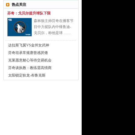
热点关注
芬奇：戈贝尔提升球队下限
森林狼主帅芬奇在播客节
目中力挺队内中锋鲁迪-
戈贝尔，称他是球 ……
达拉斯飞翼VS金州女武神
芬奇坦承常规赛曾感厌倦
克莱愿意耐心等待交易机会
芬奇谈执教：教练需高情商
太阳锁定狄龙-布鲁克斯