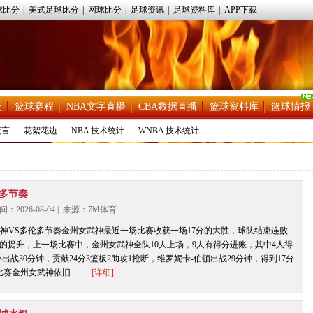
球比分
|
美式足球比分
|
网球比分
|
足球资讯
|
足球资料库
|
APP下载
场
篮球赛程
NBA文字直播
CBA数据直播
篮球资料库
篮球情报
流言
花絮花边
NBA 技术统计
WNBA 技术统计
伦多节奏
：2026-08-04 | 来源：7M体育
武神VS多伦多节奏金州女武神最近一场比赛收获一场17分的大胜，球队结束连败
的提升，上一场比赛中，金州女武神全队10人上场，9人有得分进账，其中4人得
出战30分钟，贡献24分3篮板2助攻1抢断，维罗妮卡-伯顿出战29分钟，得到17分
比赛金州女武神依旧 ……
[详细]