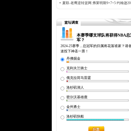
夏联-老鹰逆转篮网 弗莱明斯9+7+5 约翰逊2
篮坛调查
本赛季哪支球队将获得NBA总
军？
2024-25赛季，总冠军的归属将花落谁家？请
迷投下神圣一票！
丹佛掘金
克利夫兰骑士
俄克拉荷马雷霆
洛杉矶湖人
密尔沃基雄鹿
金州勇士
洛杉矶快船