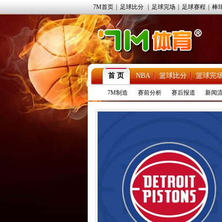
7M首页
|
足球比分
|
足球完场
|
足球赛程
|
棒
首 页
NBA
篮球比分
篮球完
7M制造
赛前分析
赛后报道
新闻