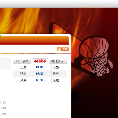
昨日赛果
本日赛事
明日预告
王牌
01:00
天猫
狂热
03:30
天空
风暴
08:30
火焰
7-25
7-19
7-19