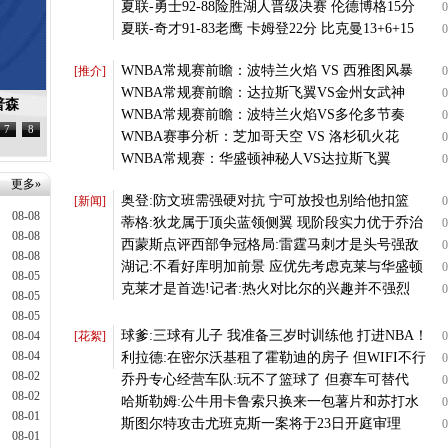
夏联-勇士92-88险胜湖人晋级决赛 伦德博格15分
0
夏联-奇才91-83老鹰 卡姆登22分 比克曼13+6+15
0
WNBA常规赛前瞻：波特兰火焰 VS 西雅图风暴
[推介]
0
WNBA常规赛前瞻：达拉斯飞翼VS金州女武神
0
普森
WNBA常规赛前瞻：波特兰火焰VS多伦多节奏
0
7
8
WNBA赛事分析：芝加哥天空 VS 洛杉矶火花
0
WNBA常规赛：华盛顿神秘人VS达拉斯飞翼
0
更多»
奥登:防文班需强硬对抗 宁可放投也别给他扣篮
[新闻]
0
08-08
蒂格:狄龙属于顶尖蓝领侧翼 现阶段实力优于乔治
0
08-08
西蒙斯点评西部争冠格局:雷霆马刺才是头号强敌
0
08-08
湖记:不看好库明加前景 应优先考虑克莱与华盛顿
0
08-05
克莱才是首选!记者:热火对比尔的兴趣并不强烈
0
08-05
08-05
球爹:三球有儿子 我准备三岁时训练他 打进NBA！
08-04
[花絮]
0
08-04
利拉德:在密尔沃基租了霍勒迪的房子 但WIFI不行
0
08-02
乔丹专心经营车队:玩不了篮球了 但赛车可替代
0
08-02
哈斯勒姆:公牛用卡鲁索只换来一包薯片和苏打水
0
08-01
斯图尔特攻击尤班克斯一案将于23日开庭审理
0
08-01