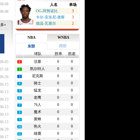
08-08
人名
单场
OG-阿努诺比
3
08-08
卡尔-安东尼-唐斯
3
德温-瓦塞尔
2
多»
NBA
WNBA
西部
东部
球队
胜率
胜差
活塞
0
0
09-05
凯尔特人
0
0
07-18
尼克斯
0
0
06-26
骑士
0
0
06-15
猛龙
0
0
06-13
老鹰
0
0
06-13
76人
0
0
06-13
魔术
0
0
06-13
黄蜂
0
0
06-13
热火
0
0
08-29
雄鹿
0
0
08-17