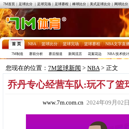
7M首页
|
足球比分
|
足球完场
|
足球赛程
|
棒球比分
|
美式足球比分
|
网球比分
首 页
NBA
篮球比分
篮球完场
篮球赛程
NBA文字直
7M制造
赛前分析
赛后报道
新闻流言
花絮花边
NBA 技术统
您现在的位置：
7M篮球新闻
>
NBA
> 正文
乔丹专心经营车队:玩不了篮
www.7m.com.cn
2024年09月02