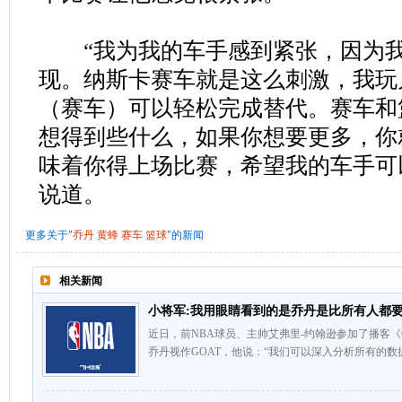
“我为我的车手感到紧张，因为我
现。纳斯卡赛车就是这么刺激，我玩
（赛车）可以轻松完成替代。赛车和
想得到些什么，如果你想要更多，你
味着你得上场比赛，希望我的车手可
说道。
更多关于"
乔丹
黄蜂
赛车
篮球
"的新闻
相关新闻
小将军:我用眼睛看到的是乔丹是比所有人都
近日，前NBA球员、主帅艾弗里-约翰逊参加了播客《Com
乔丹视作GOAT，他说：“我们可以深入分析所有的数