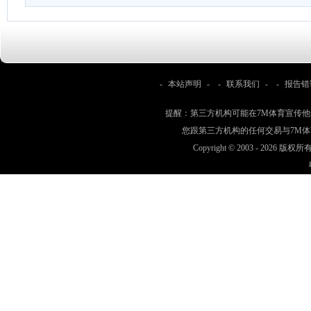
-
本站声明
- -
联系我们
- -
报告错
提醒：第三方机构可能在7M体育宣传
您跟第三方机构的任何交易与7M
Copyright © 2003 -
2026 版权所有 w