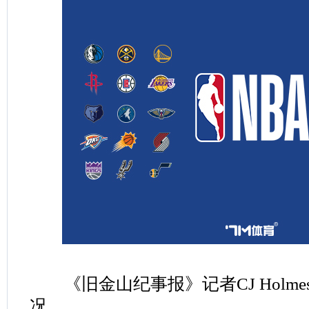
《旧金山纪事报》记者CJ Holm
况。