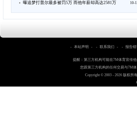
曝追梦打普尔最多被罚5万 而他年薪却高达2581万
10-1
-
本站声明
- -
联系我们
- -
报告错
提醒：第三方机构可能在7M体育宣传
您跟第三方机构的任何交易与7M
Copyright © 2003 -
2026 版权所有 w