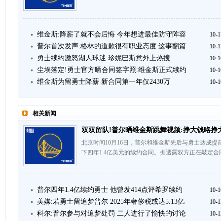
维金斯:降薪了就不会后悔 今年想进最佳防守阵容
10-1
普尔首次发声:格林的道歉很有职业态度 这事翻篇
10-1
勇士续约激怒湖人球迷 珍妮巴斯意外上热搜
10-1
尘埃落定!勇士官方晒合同签字照:维金斯正式续约
10-1
维金斯为留勇士降薪 新合同第一年仅2430万
10-1
相关新闻
双双留队!普尔晒维金斯跳舞视频:挣大钱咯挣
北京时间10月16日，普尔和维金斯先后与勇士达成提
下四年1.4亿美元的续约合同。据透露双方正在敲定合
普尔四年1.4亿续约勇士 他曾发414点评希罗续约
10-1
美媒:若勇士留追梦普尔 2025年奢侈税或达5.13亿
10-1
科尔:普尔参与对追梦处罚 二人进行了愉快的讨论
10-1