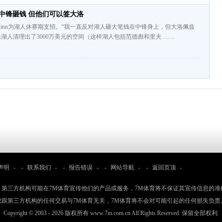
中锋砸钱 但他们可以签大洛
mQuinn为湖人休赛期支招。“我一直反对湖人砸大笔钱在中锋身上，但大洛佩兹
湖人清理出了3000万美元的空间（这样湖人包括范德彪和里夫 ……
声明
- -
联系我们
- -
报告错误
- -
网站导航
- -
返回页顶
-
：第三方机构可能在7M体育宣传他们的产品或服务，7M体育将不保证其宣传信息的准
您跟第三方机构的任何交易与7M体育无关，7M体育将不会对可能引起的任何损失负责
Copyright © 2003 -
2026 版权所有 www.7m.com.cn All Rights Reserved. 保留全部权利.