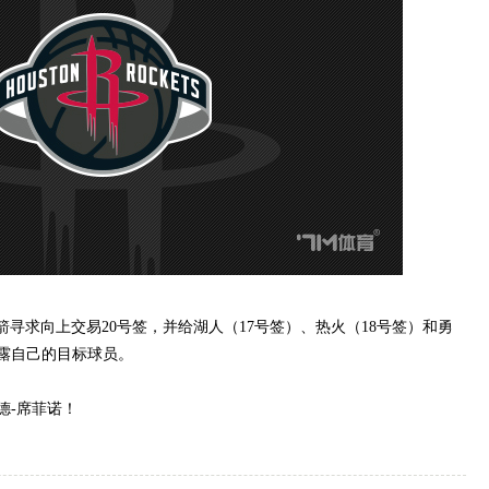
，火箭寻求向上交易20号签，并给湖人（17号签）、热火（18号签）和勇
透露自己的目标球员。
-席菲诺！