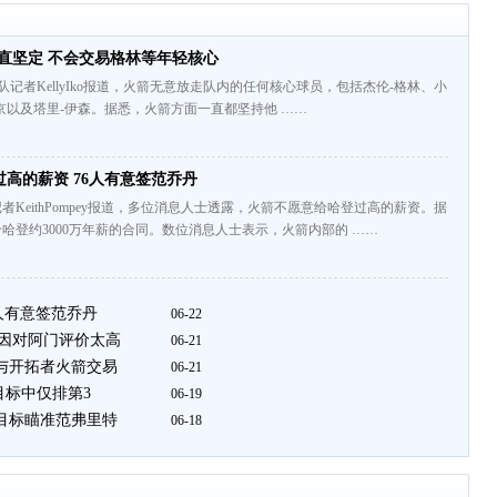
直坚定 不会交易格林等年轻核心
的火箭随队记者KellyIko报道，火箭无意放走队内的任何核心球员，包括杰伦-格林、小
京以及塔里-伊森。据悉，火箭方面一直都坚持他 ……
高的薪资 76人有意签范乔丹
者KeithPompey报道，多位消息人士透露，火箭不愿意给哈登过高的薪资。据
哈登约3000万年薪的合同。数位消息人士表示，火箭内部的 ……
人有意签范乔丹
06-22
 因对阿门评价太高
06-21
或与开拓者火箭交易
06-21
后目标中仅排第3
06-19
现目标瞄准范弗里特
06-18