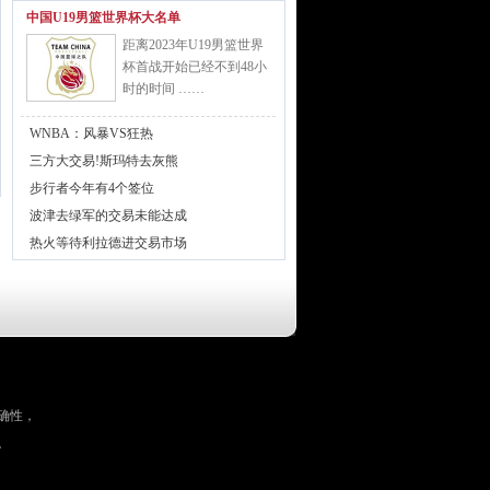
中国U19男篮世界杯大名单
距离2023年U19男篮世界
杯首战开始已经不到48小
时的时间 ……
WNBA：风暴VS狂热
三方大交易!斯玛特去灰熊
步行者今年有4个签位
波津去绿军的交易未能达成
热火等待利拉德进交易市场
确性，
。