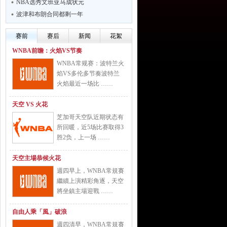
NBA选秀文班亚马成状元
波津和布朗合同都剩一年
赛前
赛后
新闻
花絮
WNBA前瞻：火焰VS节奏
WNBA常规赛：波特兰火
焰VS多伦多节奏波特兰
火焰最近一场比 ……
天空 VS 火花
芝加哥天空队近期状态有
所回暖，近5场比赛取得3
胜2负，上一场 ……
天空主場恭候火花
週四早上，WNBA常規賽
繼續上演精彩角逐，天空
將坐鎮主場迎戰 ……
自由人乘「風」破浪
週四清早，WNBA常規賽