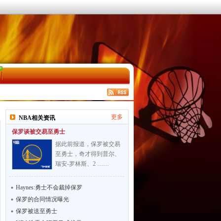
更多
NBA相关资讯
保罗谈被交易至勇士
据此前报道，保罗被交易
至勇士，奇才得到普尔、
瑞安-罗林斯、2 ……
Haynes:勇士不会裁掉保罗
保罗的合同情况曝光
保罗被送至勇士