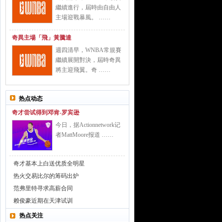
繼續進行，屆時由自由人
主場迎戰暴風。 ……
奇異主場「飛」黃騰達
週四清早，WNBA常規賽
繼續展開對決，屆時奇異
將主迎飛翼。奇 ……
热点动态
奇才尝试得到邓肯-罗宾逊
今日，据Actionnetwork记
者MattMoore报道 ……
奇才基本上白送优质全明星
热火交易比尔的筹码出炉
范弗里特寻求高薪合同
赖俊豪近期在天津试训
热点关注