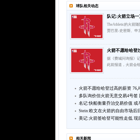
球队相关动态
队记:火箭立场一
TheAthletic
贾巴里-史密斯、申
火箭不愿给哈登过
据《费城问询报》记
此前报道，火箭会给
火箭不愿给哈登过高的薪资 76
多队询价但火箭无意交易4号签
名记:快船衡量乔治交易价值 
Stein:欧文在火箭的自由市场
美记:火箭签哈登可能性走低 
相关新闻