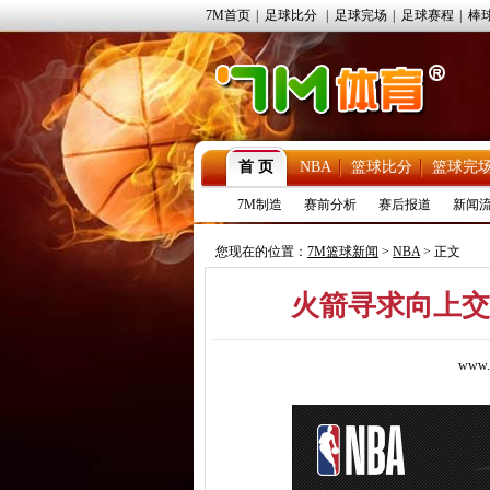
7M首页
|
足球比分
|
足球完场
|
足球赛程
|
棒
首 页
NBA
篮球比分
篮球完
7M制造
赛前分析
赛后报道
新闻
您现在的位置：
7M篮球新闻
>
NBA
> 正文
火箭寻求向上交
www.