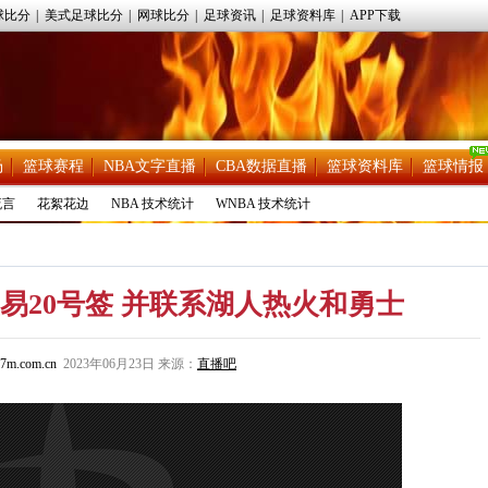
球比分
|
美式足球比分
|
网球比分
|
足球资讯
|
足球资料库
|
APP下载
场
篮球赛程
NBA文字直播
CBA数据直播
篮球资料库
篮球情报
流言
花絮花边
NBA 技术统计
WNBA 技术统计
易20号签 并联系湖人热火和勇士
7m.com.cn
2023年06月23日 来源：
直播吧