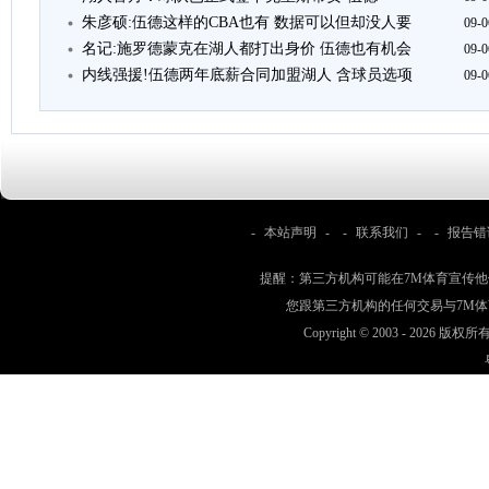
朱彦硕:伍德这样的CBA也有 数据可以但却没人要
09-0
名记:施罗德蒙克在湖人都打出身价 伍德也有机会
09-0
内线强援!伍德两年底薪合同加盟湖人 含球员选项
09-0
-
本站声明
- -
联系我们
- -
报告错
提醒：第三方机构可能在7M体育宣传
您跟第三方机构的任何交易与7M
Copyright © 2003 -
2026 版权所有 w