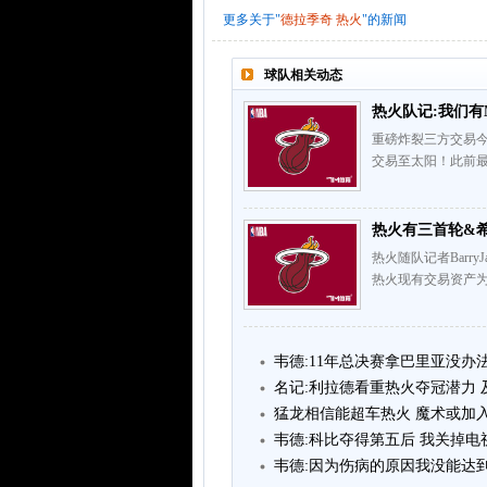
更多关于"
德拉季奇
热火
"的新闻
球队相关动态
热火队记:我们有
重磅炸裂三方交易
交易至太阳！此前最
热火有三首轮&
热火随队记者Barry
热火现有交易资产为
韦德:11年总决赛拿巴里亚没办法
名记:利拉德看重热火夺冠潜力
猛龙相信能超车热火 魔术或加
韦德:科比夺得第五后 我关掉电
韦德:因为伤病的原因我没能达