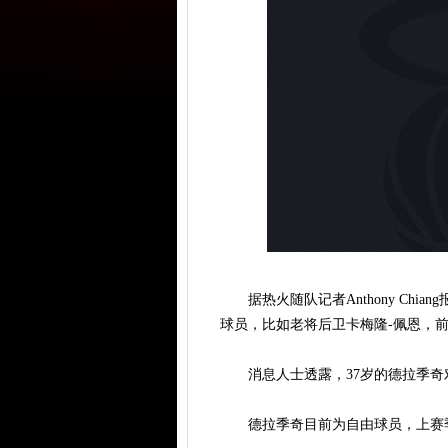
据热火随队记者Anthony Chi
球员，比如老将后卫卡梅隆-佩恩，前
消息人士透露，37岁的德拉季奇
德拉季奇目前为自由球员，上赛季曾效