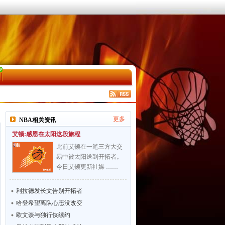
更多
NBA相关资讯
艾顿:感恩在太阳这段旅程
此前艾顿在一笔三方大交
易中被太阳送到开拓者。
今日艾顿更新社媒 ……
利拉德发长文告别开拓者
哈登希望离队心态没改变
欧文谈与独行侠续约