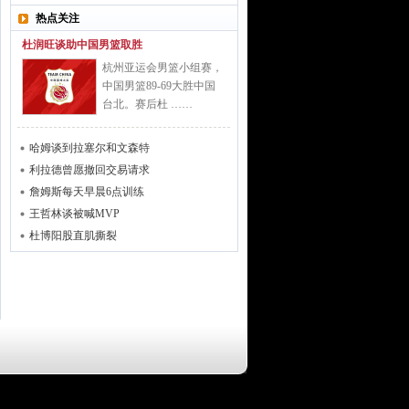
热点关注
杜润旺谈助中国男篮取胜
杭州亚运会男篮小组赛，
中国男篮89-69大胜中国
台北。赛后杜 ……
哈姆谈到拉塞尔和文森特
利拉德曾愿撤回交易请求
詹姆斯每天早晨6点训练
王哲林谈被喊MVP
杜博阳股直肌撕裂