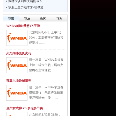
佩林卡谈到里夫斯的成长
快船正全力追求朱-霍勒迪
赛前
赛后
新闻
花絮
WNBA前瞻:梦想VS王牌
北京时间8月4日上午7点
30分，2026赛季WNBA常
规赛将 ……
火焰期待復仇火花
週一凌晨，WNBA常規賽
上演一場卡位戰，屆時火
焰將在主場迎戰 ……
飛翼主場盼滅陽光
週一清早，WNBA常規賽
繼續進行，飛翼將坐鎮主
場迎戰陽光，後 ……
金州女武神 VS 多伦多节奏
北京时间8月3日08:30，