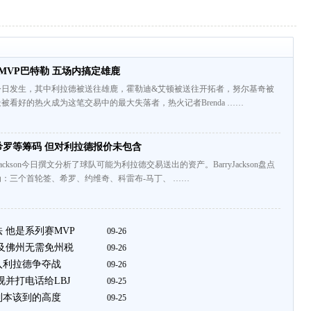
MVP巴特勒 五场内搞定雄鹿
今日发生，其中利拉德被送往雄鹿，霍勒迪&艾顿被送往开拓者，努尔基奇被
被看好的热火成为这笔交易中的最大失落者，热火记者Brenda ……
希罗等筹码 但对利拉德报价未包含
Jackson今日撰文分析了球队可能为利拉德交易送出的资产。BarryJackson盘点
：三个首轮签、希罗、约维奇、科雷布-马丁、 ……
 他是系列赛MVP
09-26
 及佛州无需免州税
09-26
入利拉德争夺战
09-26
视并打电话给LBJ
09-25
到本该到的高度
09-25