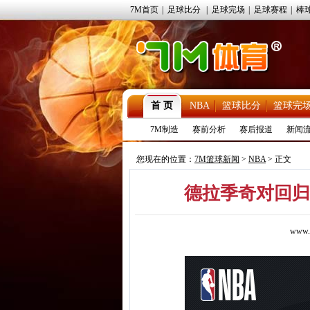
7M首页
|
足球比分
|
足球完场
|
足球赛程
|
棒
首 页
NBA
篮球比分
篮球完
7M制造
赛前分析
赛后报道
新闻
您现在的位置：
7M篮球新闻
>
NBA
> 正文
德拉季奇对回归
www.