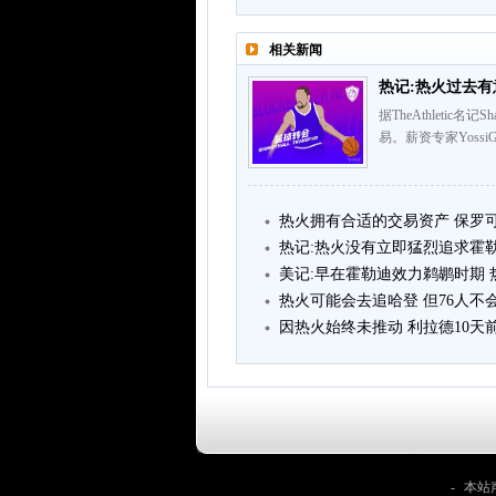
相关新闻
热记:热火过去有
据TheAthlet
易。薪资专家Yoss
热火拥有合适的交易资产 保罗
热记:热火没有立即猛烈追求霍
美记:早在霍勒迪效力鹈鹕时期
热火可能会去追哈登 但76人不
因热火始终未推动 利拉德10天
-
本站