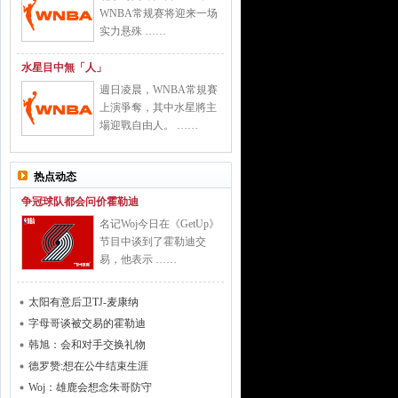
WNBA常规赛将迎来一场
实力悬殊 ……
水星目中無「人」
週日凌晨，WNBA常規賽
上演爭奪，其中水星將主
場迎戰自由人。 ……
热点动态
争冠球队都会问价霍勒迪
名记Woj今日在《GetUp》
节目中谈到了霍勒迪交
易，他表示 ……
太阳有意后卫TJ-麦康纳
字母哥谈被交易的霍勒迪
韩旭：会和对手交换礼物
德罗赞:想在公牛结束生涯
Woj：雄鹿会想念朱哥防守