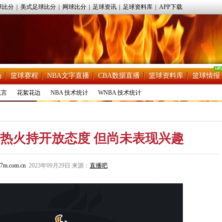
球比分
|
美式足球比分
|
网球比分
|
足球资讯
|
足球资料库
|
APP下载
场
篮球赛程
NBA文字直播
CBA数据直播
篮球资料库
篮球情报
流言
花絮花边
NBA 技术统计
WNBA 技术统计
热火持开放态度 但尚未表现兴趣
7m.com.cn
2023年09月29日 来源：
直播吧