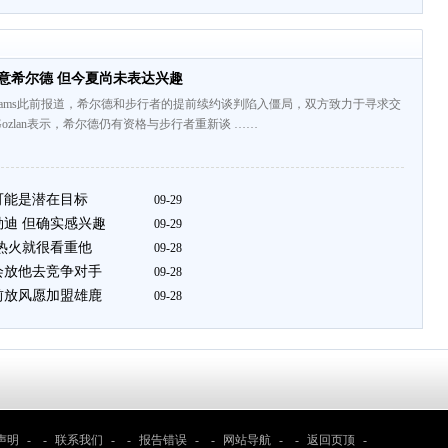
意希尔德 但今夏尚未表达兴趣
ic名记Shams此前报道，希尔德和步行者的提前续约谈判陷入僵局，双方致力于寻求交
iGozlan表示，希尔德仍有资格与步行者重新谈 ……
可能是潜在目标
09-29
勒迪 但确实感兴趣
09-29
 热火就很看重他
09-28
会放他去竞争对手
09-28
前放风愿加盟雄鹿
09-28
声明
- -
联系我们
- -
报告错误
- -
网站导航
- -
返回页顶
-