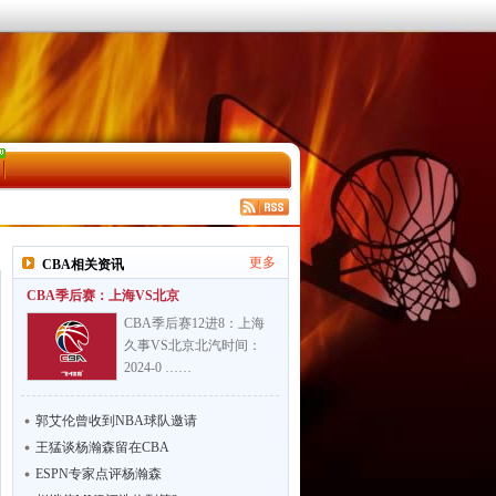
更多
CBA相关资讯
CBA季后赛：上海VS北京
CBA季后赛12进8：上海
久事VS北京北汽时间：
2024-0 ……
郭艾伦曾收到NBA球队邀请
王猛谈杨瀚森留在CBA
ESPN专家点评杨瀚森