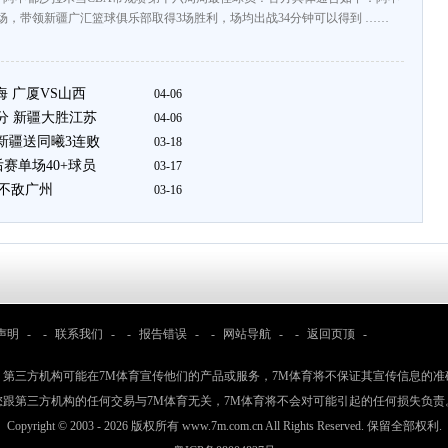
场，带领新疆广汇篮球俱乐部取得3场胜利，场均出战34分钟可以得到 ……
海 广厦VS山西
04-06
8分 新疆大胜江苏
04-06
2 新疆送同曦3连败
03-18
赛单场40+球员
03-17
新疆不敌广州
03-16
声明
- -
联系我们
- -
报告错误
- -
网站导航
- -
返回页顶
-
：第三方机构可能在7M体育宣传他们的产品或服务，7M体育将不保证其宣传信息的准
您跟第三方机构的任何交易与7M体育无关，7M体育将不会对可能引起的任何损失负责
Copyright © 2003 -
2026 版权所有 www.7m.com.cn All Rights Reserved. 保留全部权利.