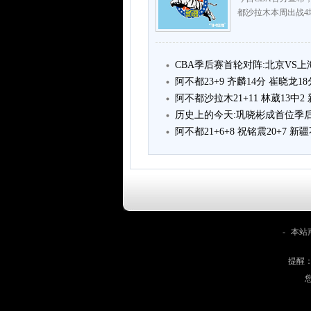
都沙拉木本周出战4
CBA季后赛首轮对阵:北京VS上
阿不都23+9 齐麟14分 崔晓龙1
阿不都沙拉木21+11 林葳13中
历史上的今天:巩晓彬成首位季后
阿不都21+6+8 祝铭震20+7 
-
本站
提醒