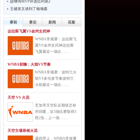
赵继伟MVP评选位列第2
王健发文谈到了杨瀚森
赛前
赛后
新闻
花絮
达拉斯飞翼VS金州女武神
WNBA常规赛：达拉斯飞
翼VS金州女武神达拉斯
飞翼最近一场比 ……
WNBA前瞻：火焰VS节奏
WNBA常规赛：波特兰火
焰VS多伦多节奏波特兰
火焰最近一场比 ……
天空 VS 火花
芝加哥天空队近期状态有
所回暖，近5场比赛取得3
胜2负，上一场 ……
天空主場恭候火花
週四早上，WNBA常規賽