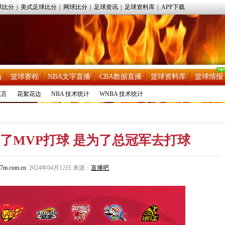
球比分
|
美式足球比分
|
网球比分
|
足球资讯
|
足球资料库
|
APP下载
场
篮球赛程
NBA文字直播
CBA数据直播
篮球资料库
篮球情报
流言
花絮花边
NBA 技术统计
WNBA 技术统计
了MVP打球 是为了总冠军去打球
7m.com.cn
2024年04月12日 来源：
直播吧