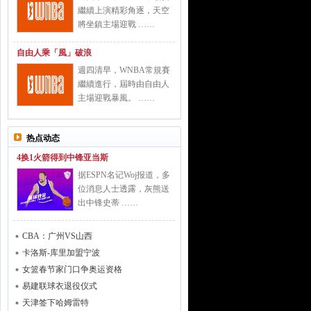
繼續上演精彩角逐，天空
將坐鎮主場迎戰 ……
自由人乘「風」破浪
週四清早，WNBA常規賽
繼續進行，屆時由自由人
主場迎戰暴風。 ……
热点动态
4换1火箭得到中锋亚当斯
据ESPN名记Woj报道，多
位消息人士透露，灰熊送
出中锋史蒂 ……
CBA：广州VS山西
卡洛斯-库里加盟宁波
女篮春节家门口争奥运资格
易建联球衣退役仪式
天津签下哈姆雷特