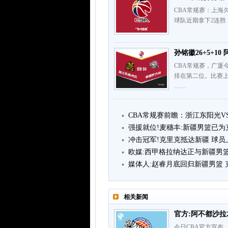
CBA常规赛：上海久事
球队近期拿下2连胜
孙铭徽26+5+1
CBA常规赛，广厦
排在第二位。比赛
……
CBA常规赛前瞻：浙江东阳光V
强援就位!麦穗丰:新疆男篮已
冲击冠军!克里克抵达新疆 球员上
欧媒:西甲格拉纳达正与新疆男
媒体人:赵睿月底回归新疆男篮
相关新闻
官方:阿不都沙拉
今日CBA官方宣布