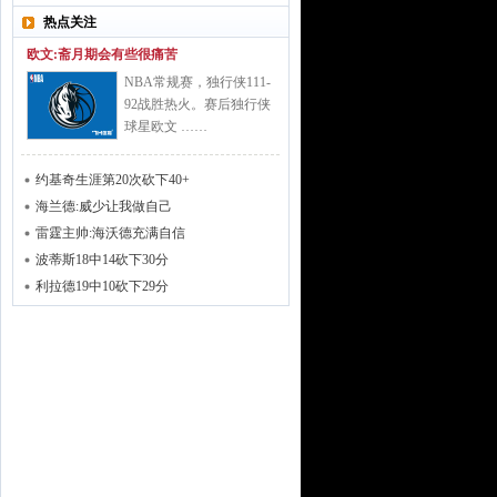
热点关注
欧文:斋月期会有些很痛苦
NBA常规赛，独行侠111-
92战胜热火。赛后独行侠
球星欧文 ……
约基奇生涯第20次砍下40+
海兰德:威少让我做自己
雷霆主帅:海沃德充满自信
波蒂斯18中14砍下30分
利拉德19中10砍下29分