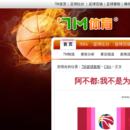
7M首页
|
足球比分
|
足球完场
|
足球赛程
|
棒
首 页
NBA
篮球比分
篮球完
7M制造
赛前分析
赛后报道
新闻
您现在的位置：
7M篮球新闻
>
CBA
> 正文
阿不都:我不是为
www.