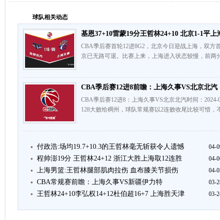
球队相关动态
基恩37+10雷蒙19分王哲林24+10 北京1-1平上
CBA季后赛首轮12进8G2，北京今日迎战上海，双
京已无路可退。比赛上来，上海进入状态较慢，前两分
CBA季后赛12进8前瞻：上海久事VS北京北汽
CBA季后赛12进8：上海久事VS北京北汽时间：2024-0
128大败给稠州，球队常规赛以2连败收尾比较可惜，
付政浩:场均19.7+10.3的王哲林毫无斩获令人遗憾
04-0
程帅澎19分 王哲林24+12 浙江大胜上海取12连胜
04-0
上海男篮:王哲林腿部肌肉拉伤 血布膝关节损伤
04-0
CBA常规赛前瞻：上海久事VS新疆伊力特
03-2
王哲林24+10李弘权14+12杜伯超16+7 上海胜天津
03-2