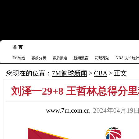
7M首页
|
足球比分
|
足球完场
|
足球赛程
|
棒球比分
|
美式足球比分
|
网球比分
首 页
NBA
篮球比分
篮球完场
篮球赛程
NBA文字直
7M制造
赛前分析
赛后报道
新闻流言
花絮花边
NBA 技术统
您现在的位置：
7M篮球新闻
>
CBA
> 正文
刘泽一29+8 王哲林总得分里
www.7m.com.cn
2024年04月19