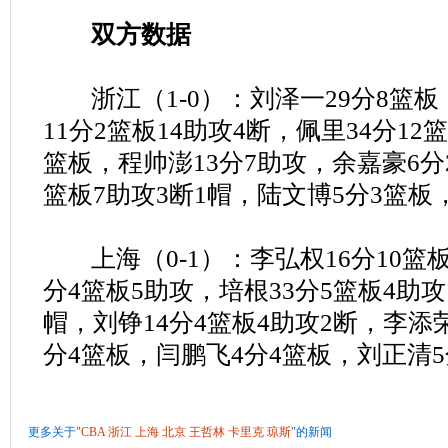
双方数据
浙江（1-0）：刘泽一29分8篮板（
11分2篮板14助攻4断，佩里34分12
篮板，程帅澎13分7助攻，余嘉豪6分
篮板7助攻3断1帽，陆文博5分3篮板
上海（0-1）：李弘权16分10篮板
分4篮板5助攻，培根33分5篮板4助攻
帽，刘铮14分4篮板4助攻2断，李添
分4篮板，闫鹏飞4分4篮板，刘正清5
更多关于"
CBA
浙江
上海
北京
王哲林
卡里克
琼斯
"的新闻