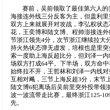
赛前，吴前领取了最佳第六人的
海接连外线三分反客为主，但盖利里
双方上来就展开对攻战，李弘权状态
花，王奕博和陆文博、程帅澎接连外
节浙江领先4分，次节浙江继续拉大
持火热状态弹无虚发，培根也是里突
索一度助上海反超比分，但刘泽一内
场双方打成64平。下半场，双方命
始终拉不开，王哲林和刘泽一内线对
互相对飚，三节上海反超3分，末节
陆文博6犯离场后吴前里突外投带领浙
波一波流带走比赛，最终浙江125-10
先。