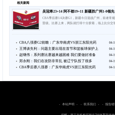
相关新闻
吴冠希23+14 阿不都19+11 新疆胜广州1-0领先
CBA季后赛1/4决赛G1，新疆今日迎战广州，前者
晋级。比赛上来，两队就打得十分胶着，场上比分交替
CBA八强赛G2前瞻：广东华南虎VS浙江东阳光药
04-1
王博谈失利：问题主要出现在首节和篮板球保护上
04-1
赵继伟：系列赛比赛越来越困难 我们要做好准备
04-1
郑永刚：我们在攻防非常乱 被辽宁队投了很多
04-1
CBA季后赛八强赛：广东华南虎VS浙江东阳光药
04-1
-
本站声明
- -
联系我们
- -
报告错