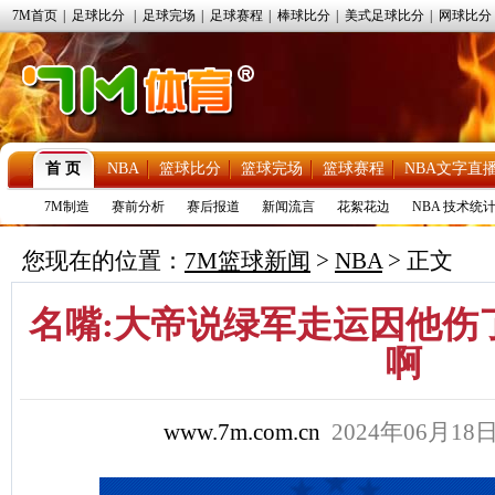
7M首页
|
足球比分
|
足球完场
|
足球赛程
|
棒球比分
|
美式足球比分
|
网球比分
首 页
NBA
篮球比分
篮球完场
篮球赛程
NBA文字直
7M制造
赛前分析
赛后报道
新闻流言
花絮花边
NBA 技术统
您现在的位置：
7M篮球新闻
>
NBA
> 正文
名嘴:大帝说绿军走运因他伤
啊
www.7m.com.cn
2024年06月18