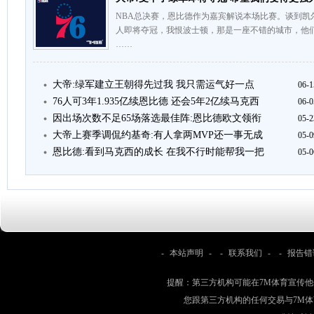
NBA总决赛，恩比德作为嘉宾解说本场比赛。谈到凯
人即将夺冠，我恨波士顿，那是一座不错的城市，他
……
大帝:绿军建立王朝得先过我 我只需运气好一点
06-1
76人可3年1.935亿续恩比德 还会5年2亿续马克西
06-0
因出场次数不足65场落选最佳阵:恩比德欧文领衔
05-2
大帝上赛季调侃约基奇:有人拿两MVP还一事无成
05-0
恩比德:看到马克西的成长 在我不行时能帮我一把
05-0
-
本站声明
- -
联系我们
- -
报告错
提醒：第三方机构可能在7M体育宣传
您跟第三方机构的任何交易与7M