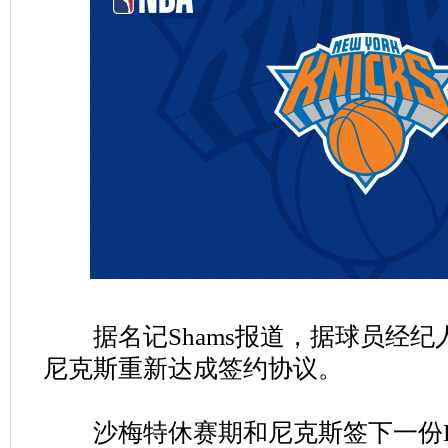
据名记Shams报道，据球员经纪
尼克斯重新达成签约协议。
沙梅特休赛期和尼克斯签下一份Exhi