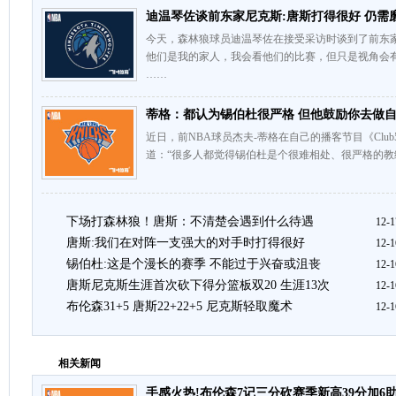
迪温琴佐谈前东家尼克斯:唐斯打得很好 仍需
今天，森林狼球员迪温琴佐在接受采访时谈到了前东
他们是我的家人，我会看他们的比赛，但只是视角会
……
蒂格：都认为锡伯杜很严格 但他鼓励你去做
近日，前NBA球员杰夫-蒂格在自己的播客节目《Club5
道：“很多人都觉得锡伯杜是个很难相处、很严格的教
下场打森林狼！唐斯：不清楚会遇到什么待遇
12-1
唐斯:我们在对阵一支强大的对手时打得很好
12-1
锡伯杜:这是个漫长的赛季 不能过于兴奋或沮丧
12-1
唐斯尼克斯生涯首次砍下得分篮板双20 生涯13次
12-1
布伦森31+5 唐斯22+22+5 尼克斯轻取魔术
12-1
相关新闻
手感火热!布伦森7记三分砍赛季新高39分加6