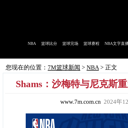
7M首页
|
足球比分
|
足球完场
|
足球赛程
|
棒球比分
|
美式足球比分
|
网球比分
首 页
NBA
篮球比分
篮球完场
篮球赛程
NBA文字直
7M制造
赛前分析
赛后报道
新闻流言
花絮花边
NBA 技术统
您现在的位置：
7M篮球新闻
>
NBA
> 正文
Shams：沙梅特与尼克斯
www.7m.com.cn
2024年1