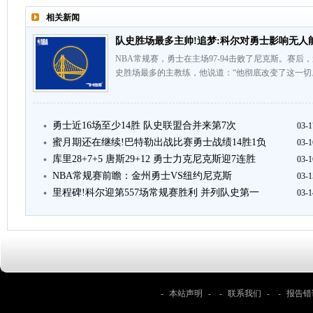
相关新闻
队史胜场最多主帅!追梦:科尔对勇士影响无人
NBA常规赛，勇士在主场97-94击败了尼克斯。赛
史胜场最多的主教练，他说道：“他彻底改变了这一切
勇士近16场至少14胜 队史联盟合并来第7次
03-1
蜜月期还在继续!巴特勒出战比赛勇士战绩14胜1负
03-1
库里28+7+5 唐斯29+12 勇士力克尼克斯迎7连胜
03-1
NBA常规赛前瞻：金州勇士VS纽约尼克斯
03-1
里程碑!科尔迎第557场常规赛胜利 并列队史第一
03-1
-
本站声明
- -
联系我们
- -
报告错