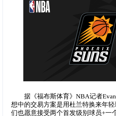
据《福布斯体育》NBA记者Evan S
想中的交易方案是用杜兰特换来年轻
们也愿意接受两个首发级别球员+一