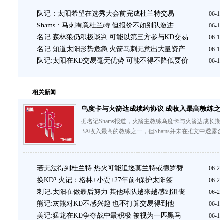
队记：太阳希望在选秀大会前完成杜兰特交易
06-1
Shams：马刺有意杜兰特 但报价不如别队激进
06-1
名记:森林狼仍积极谈判 可能以第三方参与KD交易
06-1
名记:知道太阳形势危急 火箭马刺无意出大量资产
06-1
队记:太阳在KD交易毫无优势 可能不得不降低要价
06-1
相关新闻
乌度卡与火箭达成续约协议 成收入最高教练
据名记Shams报道，火箭主教练乌度卡与火箭达成长期
BA收入最高的教练之一，但Shams并未在推文中透露
若无法得到杜兰特 热火可能追逐莫兰特或德罗赞
06-2
换KD? 火记：格林+小贾+27年前4保护太阳签
06-2
刺记:太阳在做最后努力 其他球队越来越感到沮丧
06-2
熊记:灰熊对KD不感兴趣 也不打算交易得到他
06-1
美记:猛龙在KD争夺战中最积极 被视为一匹黑马
06-1