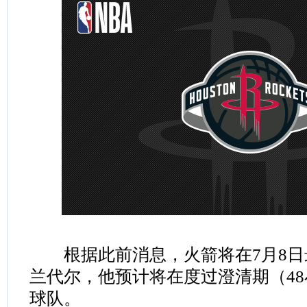
根据此前消息，火箭将在7月8日
兰代尔，他预计将在度过澄清期（4
球队。