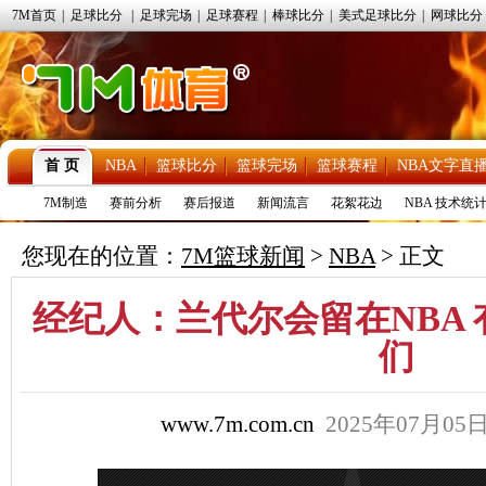
7M首页
|
足球比分
|
足球完场
|
足球赛程
|
棒球比分
|
美式足球比分
|
网球比分
首 页
NBA
篮球比分
篮球完场
篮球赛程
NBA文字直
7M制造
赛前分析
赛后报道
新闻流言
花絮花边
NBA 技术统
您现在的位置：
7M篮球新闻
>
NBA
> 正文
经纪人：兰代尔会留在NBA
们
www.7m.com.cn
2025年07月0