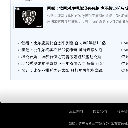
网媒：篮网对库明加没有兴趣 也不想让托马
今天，篮网媒体NetsDaily谈到了篮网的近况。Nets
库明加有兴趣的迹象，没有。我们确信库明加方面希望
记者：比尔愿意配合太阳买断 合同剩2年超1.1亿
07-0
美记：公牛始终卖不掉武切维奇 可能直接买断
07-0
埃克萨姆回归独行侠之前曾考虑过加盟尼克斯
07-0
55号秀奥尔布里奇签下一年双向合同 薪资63.6万
07-0
名记：比尔不排斥离开太阳 只想尽可能多拿钱
07-0
-
本站声明
- -
联系我们
- -
报告错
提醒：第三方机构可能在7M体育宣传