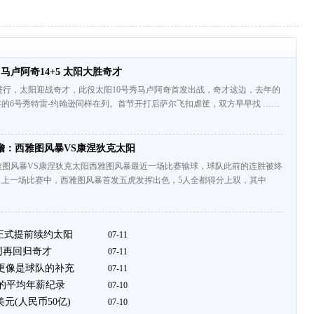
 马卢阿奇14+5 太阳大胜奇才
进行，太阳迎战奇才，此役太阳10号秀马卢阿奇首发出战，奇才这边，去年的
的6号秀特雷-约翰逊同样在列。首节开打后萨尔飞扣虐筐，双方早早找 ……
瞻：西雅图风暴VS康涅狄克太阳
雅图风暴VS康涅狄克太阳西雅图风暴最近一场比赛输球，球队此前的连胜被终
，上一场比赛中，西雅图风暴首发五虎发挥出色，5人全都得分上双，其中
克正式提前续约太阳
07-11
合同再回归奇才
07-11
他更像是球队的补充
07-11
约的平均年薪纪录
07-10
元(人民币50亿)
07-10