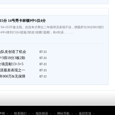
15分 14号秀卡林顿9中1仅4分
84-103不敌太阳。此役奇才两位二年级球员表现不佳，榜眼萨尔30分钟10投5
4中4拿到15分4篮板2助攻1抢断3盖帽，有4失误， ……
为队友创造了机会
07-11
得18分3板2助
07-11
贡献13+3+5
07-11
涯最差表现之一
07-11
年800万&无保障
07-11
声明
- -
联系我们
- -
报告错误
- -
网站导航
- -
返回页顶
-