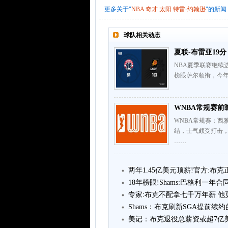
更多关于"
NBA
奇才
太阳
特雷-约翰逊
"的新闻
球队相关动态
夏联-布雷亚19分
NBA夏季联赛继续
榜眼萨尔领衔，今年
WNBA常规赛前
WNBA常规赛：西
结，士气颇受打击
……
两年1.45亿美元顶薪!官方:布
18年榜眼!Shams:巴格利一年
专家:布克不配拿七千万年薪 
Shams：布克刷新SGA提前续
美记：布克退役总薪资或超7亿美