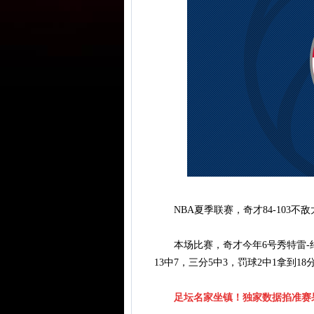
NBA夏季联赛，奇才84-103不敌
本场比赛，奇才今年6号秀特雷-约
13中7，三分5中3，罚球2中1拿到1
足坛名家坐镇！独家数据掐准赛果