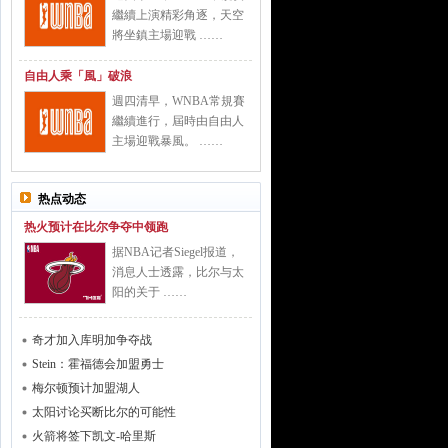
繼續上演精彩角逐，天空
將坐鎮主場迎戰 ……
自由人乘「風」破浪
週四清早，WNBA常規賽
繼續進行，屆時由自由人
主場迎戰暴風。 ……
热点动态
热火预计在比尔争夺中领跑
据NBA记者Siegel报道，
消息人士透露，比尔与太
阳的关于 ……
奇才加入库明加争夺战
Stein：霍福德会加盟勇士
梅尔顿预计加盟湖人
太阳讨论买断比尔的可能性
火箭将签下凯文-哈里斯