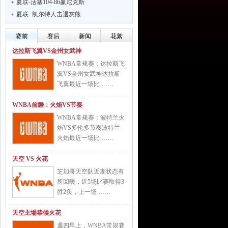
夏联-活塞104-86赢尼克斯
夏联- 凯尔特人击退灰熊
赛前
赛后
新闻
花絮
达拉斯飞翼VS金州女武神
WNBA常规赛：达拉斯飞
翼VS金州女武神达拉斯
飞翼最近一场比 ……
WNBA前瞻：火焰VS节奏
WNBA常规赛：波特兰火
焰VS多伦多节奏波特兰
火焰最近一场比 ……
天空 VS 火花
芝加哥天空队近期状态有
所回暖，近5场比赛取得3
胜2负，上一场 ……
天空主場恭候火花
週四早上，WNBA常規賽