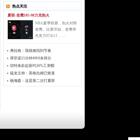
热点关注
夏联-老鹰105-98力克热火
NBA夏季联赛，热火对阵
老鹰。比赛开始，老鹰率
先发力打出11 ……
弗拉格：我很难找到节奏
席菲诺21分钟4中0未得分
切特条款起薪约26%工资帽
猛龙主帅：英格拉姆已恢复
杨瀚森：这是第二次打夏联