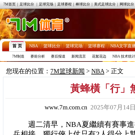
7M首页
|
足球比分
|
足球完场
|
足球赛程
|
棒球比分
|
美式足球比分
|
网球比分
首 页
NBA
篮球比分
篮球完场
篮球赛程
NBA文字直
7M制造
赛前分析
赛后报道
新闻流言
花絮花边
NBA 技术统
您现在的位置：
7M篮球新闻
>
NBA
> 正文
黃蜂橫「行」
www.7m.com.cn
2025年07月1
週二清早，NBA夏繼續有賽事進
兵相接。獨行俠上仗只有2人得分上