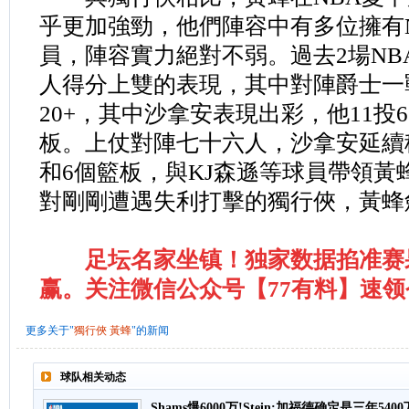
乎更加強勁，他們陣容中有多位擁有
員，陣容實力絕對不弱。過去2場NB
人得分上雙的表現，其中對陣爵士一
20+，其中沙拿安表現出彩，他11投
板。上仗對陣七十六人，沙拿安延續
和6個籃板，與KJ森遜等球員帶領黃
對剛剛遭遇失利打擊的獨行俠，黃蜂
足坛名家坐镇！独家数据掐准赛
赢。关注微信公众号【77有料】速
更多关于"
獨行俠
黃蜂
"的新闻
球队相关动态
Shams爆6000万!Stein:加福德确定是三年5400