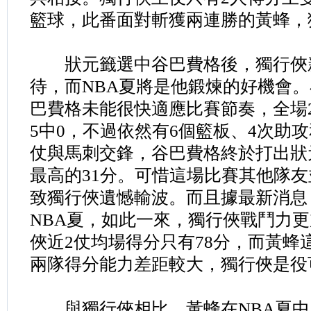
籃球，此番面對斬獲兩連勝的黃蜂，
狀元籤選中谷巴費格後，獨行俠
待，而NBA夏將是他鍛煉的好機會。
巴費格未能很快適應比賽節奏，全場2
5中0，不過依然有6個籃板、4次助
仗與馬刺交鋒，谷巴費格終於打出狀
最高的31分。可惜這場比賽其他隊
致獨行俠遺憾輸波。而且據最新消息
NBA夏，如此一來，獨行俠戰鬥力
俠近2仗均場得分只有78分，而黃蜂這
兩隊得分能力差距較大，獨行俠是役
與獨行俠相比，黃蜂在NBA夏中