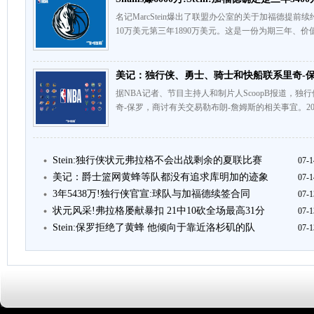
名记MarcStein爆出了联盟办公室的关于加福德提前续
10万美元第三年1890万美元。这是一份为期三年、价值
美记：独行侠、勇士、骑士和快船联系里奇-
据NBA记者、节目主持人和制片人ScoopB报道，
奇-保罗，商讨有关交易勒布朗-詹姆斯的相关事宜。202
Stein:独行侠状元弗拉格不会出战剩余的夏联比赛
07-1
美记：爵士篮网黄蜂等队都没有追求库明加的迹象
07-1
3年5438万!独行侠官宣:球队与加福德续签合同
07-1
状元风采!弗拉格屡献暴扣 21中10砍全场最高31分
07-1
Stein:保罗拒绝了黄蜂 他倾向于靠近洛杉矶的队
07-1