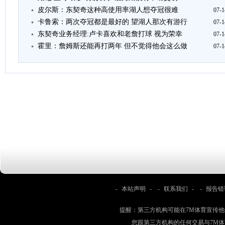
皮尔斯：东契奇这种高使用率湖人想夺冠很难
07-1
卡鲁索：两次夺冠都是最好的 望湖人那次有游行
07-1
东契奇业务经理:卢卡喜欢和老詹打球 视为荣幸
07-1
霍里：詹姆斯还能再打两年 但不觉得他会这么做
07-1
-
本站声明
- -
联系我们
- -
报告错
提醒：第三方机构可能在7M体育宣传
您跟第三方机构的任何交易与7M