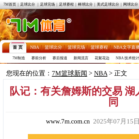
7M首页
|
足球比分
|
足球完场
|
足球赛程
|
棒球比分
|
美式足球比分
|
网球比分
首 页
NBA
篮球比分
篮球完场
篮球赛程
NBA文字直
7M制造
赛前分析
赛后报道
新闻流言
花絮花边
NBA 技术统
您现在的位置：
7M篮球新闻
>
NBA
> 正文
队记：有关詹姆斯的交易 湖
同
www.7m.com.cn
2025年07月1