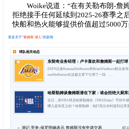
Woike说道：“在有关勒布朗-詹
拒绝接手任何延续到2025-26赛季
快船和热火能够提供价值超过5000
更多关于"
詹姆斯
湖人
"的新闻
球队相关动态
东契奇业务经理：卢卡喜欢和詹姆斯一起打球
ESPN记者RamonaShelburnee和BrianWindh
onaShelburnee在这篇文章下引用了一段 ……
哈斯勒姆谈詹姆斯潜在下家：谁会拒绝大厨库
近日，前NBA球员哈斯勒姆在《NBAToday》节目
哪儿是有意义的？哈斯勒姆：他打高尔夫时提到过库里
湖记:里奇-保罗明确表示 詹姆斯没有申请交易
07-1